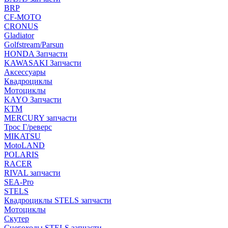
BRP
CF-MOTO
CRONUS
Gladiator
Golfstream/Parsun
HONDA Запчасти
KAWASAKI Запчасти
Аксессуары
Квадроциклы
Мотоциклы
KAYO Запчасти
KTM
MERCURY запчасти
Трос Г/реверс
MIKATSU
MotoLAND
POLARIS
RACER
RIVAL запчасти
SEA-Pro
STELS
Квадроциклы STELS запчасти
Мотоциклы
Скутер
Снегоходы STELS запчасти