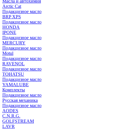
Масла и автохимия
Arctic Cat
Подакцизное масло
BRP XPS
Подакцизное масло
HONDA
IPONE
Подакцизное масло
MERCURY
Подакцизное масло
Motul
Подакцизное масло
RAVENOL
Подакцизное масло
TOHATSU
Подакцизное масло
YAMALUBE
Комплекты
Подакцизное масло
Русская механика
Подакцизное масло
AODES
C.N.R.G.
GOLFSTREAM
LAVR