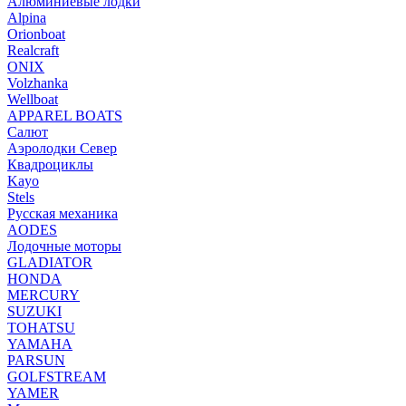
Алюминиевые лодки
Alpina
Orionboat
Realcraft
ONIX
Volzhanka
Wellboat
АPPAREL BOATS
Салют
Аэролодки Север
Квадроциклы
Kayo
Stels
Русская механика
AODES
Лодочные моторы
GLADIATOR
HONDA
MERCURY
SUZUKI
TOHATSU
YAMAHA
PARSUN
GOLFSTREAM
YAMER