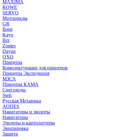
MAXIMA
ROWE
SERVO
Мотоциклы
GR
Bajaj
Kayo
Brz
Zontes
Dayun
OXO
Прицепы
Комплектующие для прицепов
Прицепы Экспедиция
МЗСА
Прицепы КАМА
Снегоходы
Stels
Русская Механика
AODES
Навигаторы и эхолоты
Навигаторы
Эхолоты и картплоттеры
Экипировка
Защита