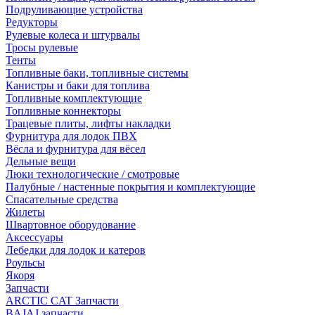
Подруливающие устройства
Редукторы
Рулевые колеса и штурвалы
Тросы рулевые
Тенты
Топливные баки, топливные системы
Канистры и баки для топлива
Топливные комплектующие
Топливные коннекторы
Трацевые плиты, лифты накладки
Фурнитура для лодок ПВХ
Вёсла и фурнитура для вёсел
Дельные вещи
Люки технологические / смотровые
Палубные / настенные покрытия и комплектующие
Спасательные средства
Жилеты
Швартовное оборудование
Аксессуары
Лебедки для лодок и катеров
Роульсы
Якоря
Запчасти
ARCTIC CAT Запчасти
BAJAJ запчасти