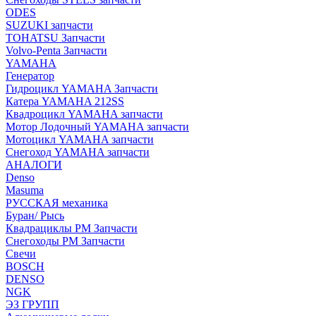
ODES
SUZUKI запчасти
TOHATSU Запчасти
Volvo-Penta Запчасти
YAMAHA
Генератор
Гидроцикл YAMAHA Запчасти
Катера YAMAHA 212SS
Квадроцикл YAMAHA запчасти
Мотор Лодочный YAMAHA запчасти
Мотоцикл YAMAHA запчасти
Снегоход YAMAHA запчасти
АНАЛОГИ
Denso
Masuma
РУССКАЯ механика
Буран/ Рысь
Квадрациклы РМ Запчасти
Снегоходы РМ Запчасти
Свечи
BOSCH
DENSO
NGK
ЭЗ ГРУПП