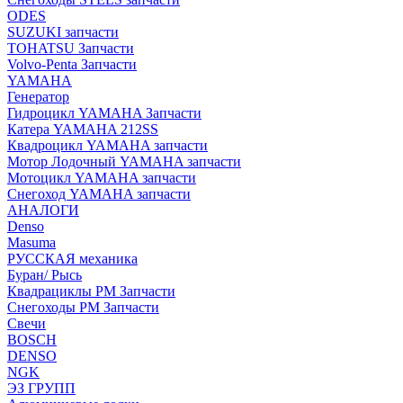
ODES
SUZUKI запчасти
TOHATSU Запчасти
Volvo-Penta Запчасти
YAMAHA
Генератор
Гидроцикл YAMAHA Запчасти
Катера YAMAHA 212SS
Квадроцикл YAMAHA запчасти
Мотор Лодочный YAMAHA запчасти
Мотоцикл YAMAHA запчасти
Снегоход YAMAHA запчасти
АНАЛОГИ
Denso
Masuma
РУССКАЯ механика
Буран/ Рысь
Квадрациклы РМ Запчасти
Снегоходы РМ Запчасти
Свечи
BOSCH
DENSO
NGK
ЭЗ ГРУПП