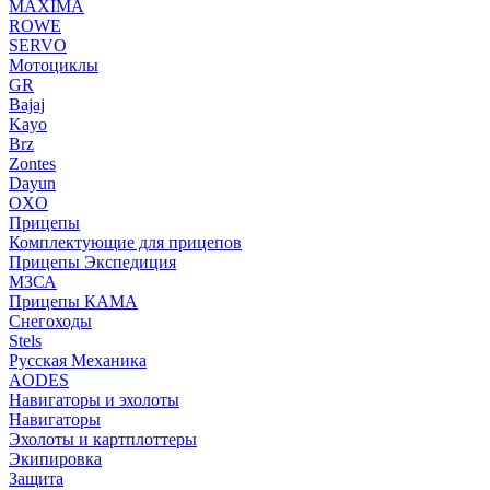
MAXIMA
ROWE
SERVO
Мотоциклы
GR
Bajaj
Kayo
Brz
Zontes
Dayun
OXO
Прицепы
Комплектующие для прицепов
Прицепы Экспедиция
МЗСА
Прицепы КАМА
Снегоходы
Stels
Русская Механика
AODES
Навигаторы и эхолоты
Навигаторы
Эхолоты и картплоттеры
Экипировка
Защита