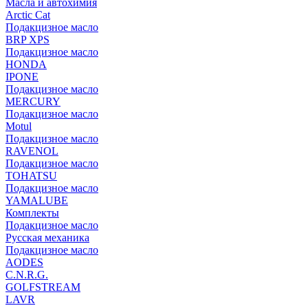
Масла и автохимия
Arctic Cat
Подакцизное масло
BRP XPS
Подакцизное масло
HONDA
IPONE
Подакцизное масло
MERCURY
Подакцизное масло
Motul
Подакцизное масло
RAVENOL
Подакцизное масло
TOHATSU
Подакцизное масло
YAMALUBE
Комплекты
Подакцизное масло
Русская механика
Подакцизное масло
AODES
C.N.R.G.
GOLFSTREAM
LAVR