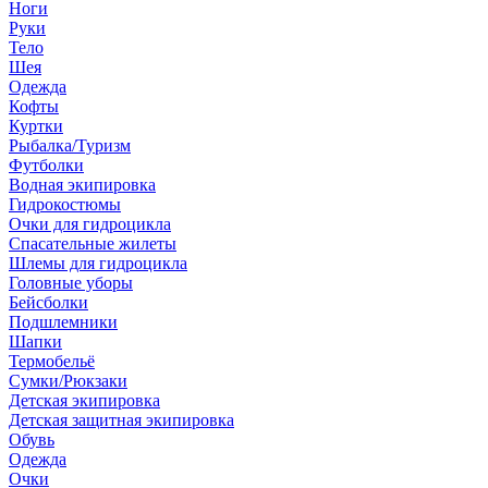
Ноги
Руки
Тело
Шея
Одежда
Кофты
Куртки
Рыбалка/Туризм
Футболки
Водная экипировка
Гидрокостюмы
Очки для гидроцикла
Спасательные жилеты
Шлемы для гидроцикла
Головные уборы
Бейсболки
Подшлемники
Шапки
Термобельё
Сумки/Рюкзаки
Детская экипировка
Детская защитная экипировка
Обувь
Одежда
Очки