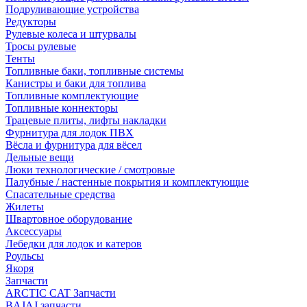
Подруливающие устройства
Редукторы
Рулевые колеса и штурвалы
Тросы рулевые
Тенты
Топливные баки, топливные системы
Канистры и баки для топлива
Топливные комплектующие
Топливные коннекторы
Трацевые плиты, лифты накладки
Фурнитура для лодок ПВХ
Вёсла и фурнитура для вёсел
Дельные вещи
Люки технологические / смотровые
Палубные / настенные покрытия и комплектующие
Спасательные средства
Жилеты
Швартовное оборудование
Аксессуары
Лебедки для лодок и катеров
Роульсы
Якоря
Запчасти
ARCTIC CAT Запчасти
BAJAJ запчасти