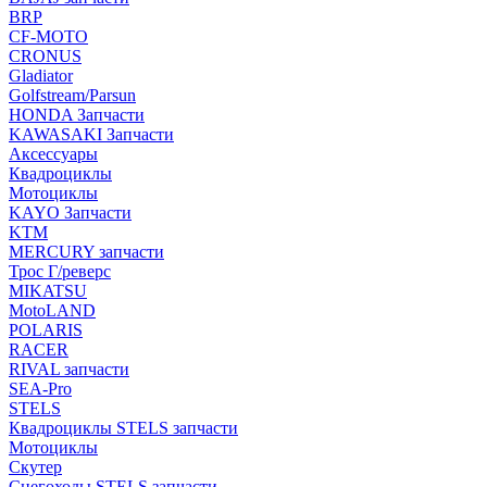
BRP
CF-MOTO
CRONUS
Gladiator
Golfstream/Parsun
HONDA Запчасти
KAWASAKI Запчасти
Аксессуары
Квадроциклы
Мотоциклы
KAYO Запчасти
KTM
MERCURY запчасти
Трос Г/реверс
MIKATSU
MotoLAND
POLARIS
RACER
RIVAL запчасти
SEA-Pro
STELS
Квадроциклы STELS запчасти
Мотоциклы
Скутер
Снегоходы STELS запчасти