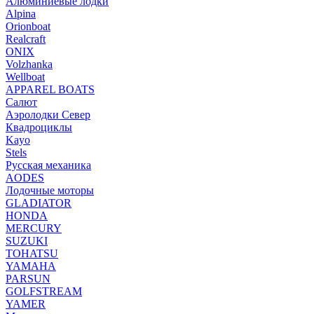
Алюминиевые лодки
Alpina
Orionboat
Realcraft
ONIX
Volzhanka
Wellboat
АPPAREL BOATS
Салют
Аэролодки Север
Квадроциклы
Kayo
Stels
Русская механика
AODES
Лодочные моторы
GLADIATOR
HONDA
MERCURY
SUZUKI
TOHATSU
YAMAHA
PARSUN
GOLFSTREAM
YAMER