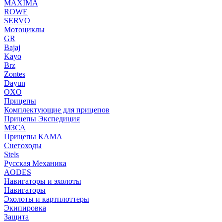
MAXIMA
ROWE
SERVO
Мотоциклы
GR
Bajaj
Kayo
Brz
Zontes
Dayun
OXO
Прицепы
Комплектующие для прицепов
Прицепы Экспедиция
МЗСА
Прицепы КАМА
Снегоходы
Stels
Русская Механика
AODES
Навигаторы и эхолоты
Навигаторы
Эхолоты и картплоттеры
Экипировка
Защита