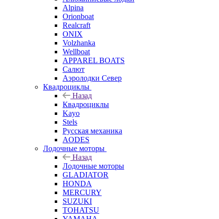
Alpina
Orionboat
Realcraft
ONIX
Volzhanka
Wellboat
АPPAREL BOATS
Салют
Аэролодки Север
Квадроциклы
Назад
Квадроциклы
Kayo
Stels
Русская механика
AODES
Лодочные моторы
Назад
Лодочные моторы
GLADIATOR
HONDA
MERCURY
SUZUKI
TOHATSU
YAMAHA