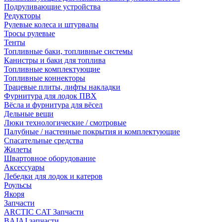
Подруливающие устройства
Редукторы
Рулевые колеса и штурвалы
Тросы рулевые
Тенты
Топливные баки, топливные системы
Канистры и баки для топлива
Топливные комплектующие
Топливные коннекторы
Трацевые плиты, лифты накладки
Фурнитура для лодок ПВХ
Вёсла и фурнитура для вёсел
Дельные вещи
Люки технологические / смотровые
Палубные / настенные покрытия и комплектующие
Спасательные средства
Жилеты
Швартовное оборудование
Аксессуары
Лебедки для лодок и катеров
Роульсы
Якоря
Запчасти
ARCTIC CAT Запчасти
BAJAJ запчасти