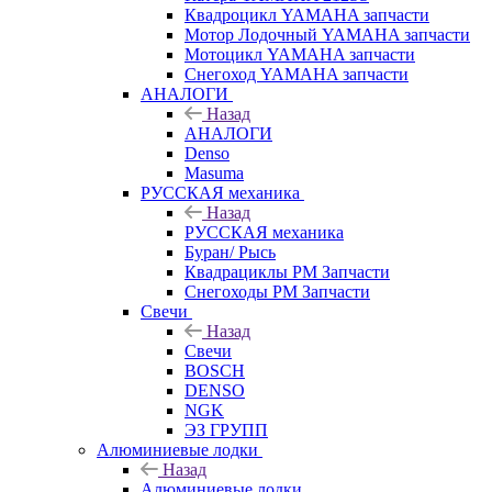
Квадроцикл YAMAHA запчасти
Мотор Лодочный YAMAHA запчасти
Мотоцикл YAMAHA запчасти
Снегоход YAMAHA запчасти
АНАЛОГИ
Назад
АНАЛОГИ
Denso
Masuma
РУССКАЯ механика
Назад
РУССКАЯ механика
Буран/ Рысь
Квадрациклы РМ Запчасти
Снегоходы РМ Запчасти
Свечи
Назад
Свечи
BOSCH
DENSO
NGK
ЭЗ ГРУПП
Алюминиевые лодки
Назад
Алюминиевые лодки