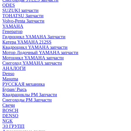
ODES
SUZUKI запчасти
TOHATSU Запчасти
Volvo-Penta Запчасти
YAMAHA
Генератор
Гидроцикл YAMAHA Запчасти
Катера YAMAHA 212SS
Квадроцикл YAMAHA запчасти
Мотор Лодочный YAMAHA запчасти
Мотоцикл YAMAHA запчасти
Снегоход YAMAHA запчасти
АНАЛОГИ
Denso
Masuma
РУССКАЯ механика
Буран/ Рысь
Квадрациклы РМ Запчасти
Снегоходы РМ Запчасти
Свечи
BOSCH
DENSO
NGK
ЭЗ ГРУПП