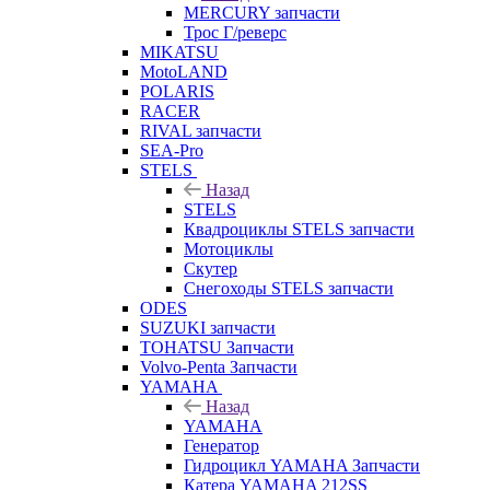
MERCURY запчасти
Трос Г/реверс
MIKATSU
MotoLAND
POLARIS
RACER
RIVAL запчасти
SEA-Pro
STELS
Назад
STELS
Квадроциклы STELS запчасти
Мотоциклы
Скутер
Снегоходы STELS запчасти
ODES
SUZUKI запчасти
TOHATSU Запчасти
Volvo-Penta Запчасти
YAMAHA
Назад
YAMAHA
Генератор
Гидроцикл YAMAHA Запчасти
Катера YAMAHA 212SS