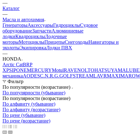
—
Каталог
—
Масла и автохимия
Генераторы
Аксессуары
Гидроциклы
Судовое
оборудование
Запчасти
Алюминиевые
лодки
Квадроциклы
Лодочные
моторы
Мотоциклы
Прицепы
Снегоходы
Навигаторы и
эхолоты
Экипировка
Лодки ПВХ
—
HONDA
Arctic Cat
BRP
XPS
IPONE
MERCURY
Motul
RAVENOL
TOHATSU
YAMALUBE
механика
AODES
C.N.R.G.
GOLFSTREAM
LAVR
MAXIMA
ROW
Фильтр
По популярности (возрастание)
По популярности (убывание)
По популярности (возрастание)
По алфавиту (убывание)
По алфавиту (возрастание)
По цене (убывание)
По цене (возрастание)