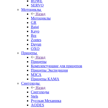
ROWE
SERVO
Мотоциклы
Назад
Мотоциклы
GR
Bajaj
Kayo
Brz
Zontes
Dayun
OXO
Прицепы
Назад
Прицепы
Комплектующие для прицепов
Прицепы Экспедиция
МЗСА
Прицепы КАМА
Снегоходы
Назад
Снегоходы
Stels
Русская Механика
AODES