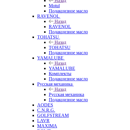
Назад
Motul
Подакцизное масло
RAVENOL
Назад
RAVENOL
Подакцизное масло
TOHATSU
Назад
TOHATSU
Подакцизное масло
YAMALUBE
Назад
YAMALUBE
Комплекты
Подакцизное масло
Русская механика
Назад
Русская механика
Подакцизное масло
AODES
C.N.R.G.
GOLFSTREAM
LAVR
MAXIMA