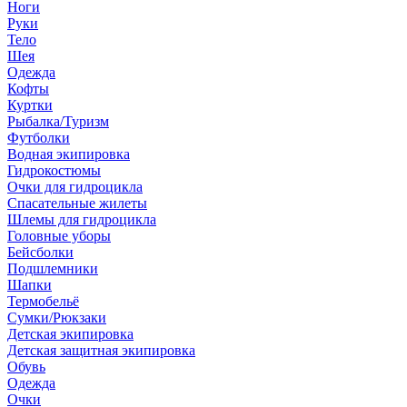
Ноги
Руки
Тело
Шея
Одежда
Кофты
Куртки
Рыбалка/Туризм
Футболки
Водная экипировка
Гидрокостюмы
Очки для гидроцикла
Спасательные жилеты
Шлемы для гидроцикла
Головные уборы
Бейсболки
Подшлемники
Шапки
Термобельё
Сумки/Рюкзаки
Детская экипировка
Детская защитная экипировка
Обувь
Одежда
Очки