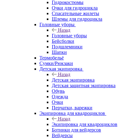
Гидрокостюмы
Очки для гидроцикла
Спасательные жилеты
Шлемы для гидроцикла
Головные уборы
Назад
Головные уборы
Бейсболки
Подшлемники
Шапки
Термобельё
Сумки/Рюкзаки
Детская экипировка
Назад
Детская экипировка
Детская защитная экипировка
Обувь
Одежда
Очки
Перчатки, варежки
Экипировка для квадроциклов
Назад
Экипировка для квадроциклов
Ботинки для вейдерсов
Вейдерсы