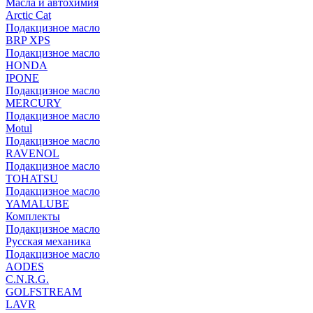
Масла и автохимия
Arctic Cat
Подакцизное масло
BRP XPS
Подакцизное масло
HONDA
IPONE
Подакцизное масло
MERCURY
Подакцизное масло
Motul
Подакцизное масло
RAVENOL
Подакцизное масло
TOHATSU
Подакцизное масло
YAMALUBE
Комплекты
Подакцизное масло
Русская механика
Подакцизное масло
AODES
C.N.R.G.
GOLFSTREAM
LAVR