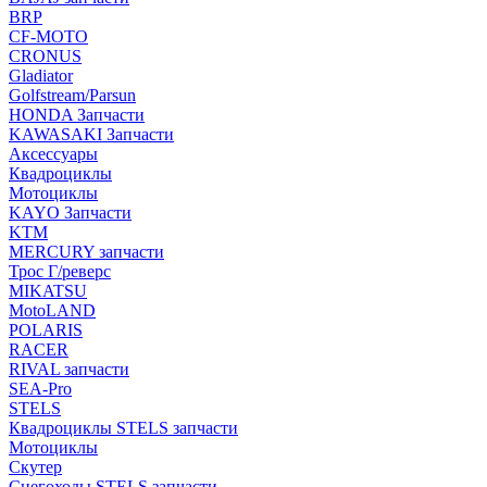
BRP
CF-MOTO
CRONUS
Gladiator
Golfstream/Parsun
HONDA Запчасти
KAWASAKI Запчасти
Аксессуары
Квадроциклы
Мотоциклы
KAYO Запчасти
KTM
MERCURY запчасти
Трос Г/реверс
MIKATSU
MotoLAND
POLARIS
RACER
RIVAL запчасти
SEA-Pro
STELS
Квадроциклы STELS запчасти
Мотоциклы
Скутер
Снегоходы STELS запчасти