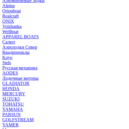
Алюминиевые лодки
Alpina
Orionboat
Realcraft
ONIX
Volzhanka
Wellboat
АPPAREL BOATS
Салют
Аэролодки Север
Квадроциклы
Kayo
Stels
Русская механика
AODES
Лодочные моторы
GLADIATOR
HONDA
MERCURY
SUZUKI
TOHATSU
YAMAHA
PARSUN
GOLFSTREAM
YAMER