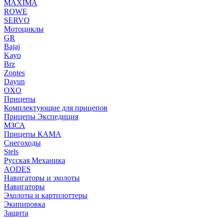
MAXIMA
ROWE
SERVO
Мотоциклы
GR
Bajaj
Kayo
Brz
Zontes
Dayun
OXO
Прицепы
Комплектующие для прицепов
Прицепы Экспедиция
МЗСА
Прицепы КАМА
Снегоходы
Stels
Русская Механика
AODES
Навигаторы и эхолоты
Навигаторы
Эхолоты и картплоттеры
Экипировка
Защита