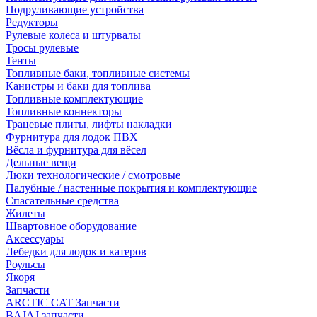
Подруливающие устройства
Редукторы
Рулевые колеса и штурвалы
Тросы рулевые
Тенты
Топливные баки, топливные системы
Канистры и баки для топлива
Топливные комплектующие
Топливные коннекторы
Трацевые плиты, лифты накладки
Фурнитура для лодок ПВХ
Вёсла и фурнитура для вёсел
Дельные вещи
Люки технологические / смотровые
Палубные / настенные покрытия и комплектующие
Спасательные средства
Жилеты
Швартовное оборудование
Аксессуары
Лебедки для лодок и катеров
Роульсы
Якоря
Запчасти
ARCTIC CAT Запчасти
BAJAJ запчасти