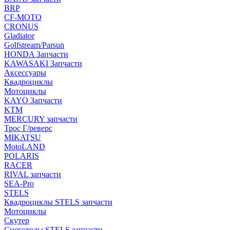
BRP
CF-MOTO
CRONUS
Gladiator
Golfstream/Parsun
HONDA Запчасти
KAWASAKI Запчасти
Аксессуары
Квадроциклы
Мотоциклы
KAYO Запчасти
KTM
MERCURY запчасти
Трос Г/реверс
MIKATSU
MotoLAND
POLARIS
RACER
RIVAL запчасти
SEA-Pro
STELS
Квадроциклы STELS запчасти
Мотоциклы
Скутер
Снегоходы STELS запчасти