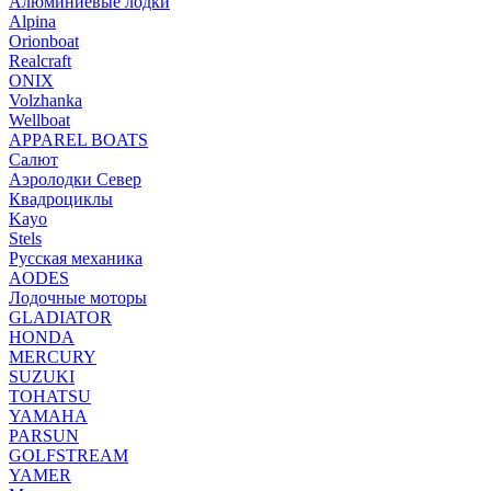
Алюминиевые лодки
Alpina
Orionboat
Realcraft
ONIX
Volzhanka
Wellboat
АPPAREL BOATS
Салют
Аэролодки Север
Квадроциклы
Kayo
Stels
Русская механика
AODES
Лодочные моторы
GLADIATOR
HONDA
MERCURY
SUZUKI
TOHATSU
YAMAHA
PARSUN
GOLFSTREAM
YAMER