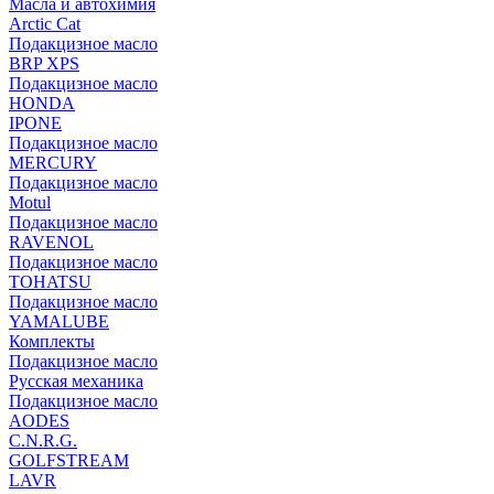
Масла и автохимия
Arctic Cat
Подакцизное масло
BRP XPS
Подакцизное масло
HONDA
IPONE
Подакцизное масло
MERCURY
Подакцизное масло
Motul
Подакцизное масло
RAVENOL
Подакцизное масло
TOHATSU
Подакцизное масло
YAMALUBE
Комплекты
Подакцизное масло
Русская механика
Подакцизное масло
AODES
C.N.R.G.
GOLFSTREAM
LAVR