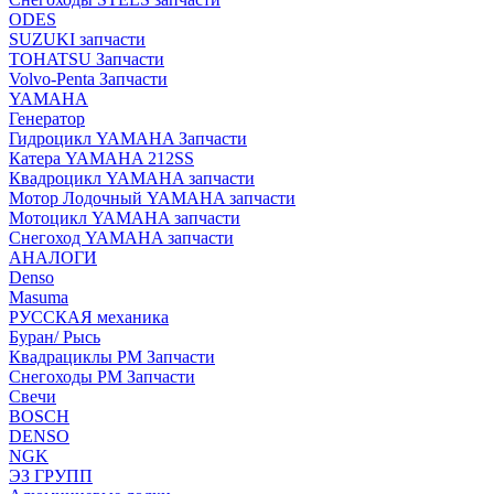
ODES
SUZUKI запчасти
TOHATSU Запчасти
Volvo-Penta Запчасти
YAMAHA
Генератор
Гидроцикл YAMAHA Запчасти
Катера YAMAHA 212SS
Квадроцикл YAMAHA запчасти
Мотор Лодочный YAMAHA запчасти
Мотоцикл YAMAHA запчасти
Снегоход YAMAHA запчасти
АНАЛОГИ
Denso
Masuma
РУССКАЯ механика
Буран/ Рысь
Квадрациклы РМ Запчасти
Снегоходы РМ Запчасти
Свечи
BOSCH
DENSO
NGK
ЭЗ ГРУПП