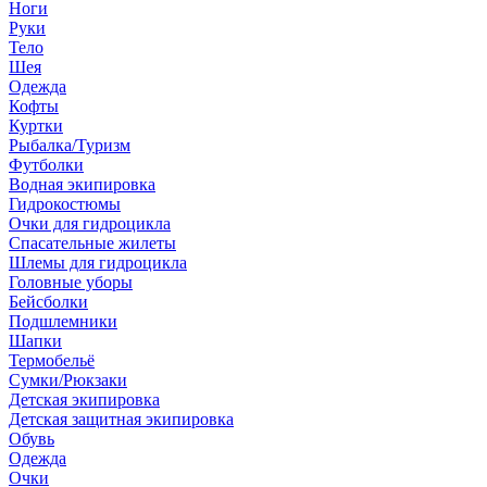
Ноги
Руки
Тело
Шея
Одежда
Кофты
Куртки
Рыбалка/Туризм
Футболки
Водная экипировка
Гидрокостюмы
Очки для гидроцикла
Спасательные жилеты
Шлемы для гидроцикла
Головные уборы
Бейсболки
Подшлемники
Шапки
Термобельё
Сумки/Рюкзаки
Детская экипировка
Детская защитная экипировка
Обувь
Одежда
Очки