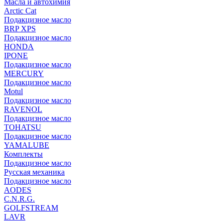
Масла и автохимия
Arctic Cat
Подакцизное масло
BRP XPS
Подакцизное масло
HONDA
IPONE
Подакцизное масло
MERCURY
Подакцизное масло
Motul
Подакцизное масло
RAVENOL
Подакцизное масло
TOHATSU
Подакцизное масло
YAMALUBE
Комплекты
Подакцизное масло
Русская механика
Подакцизное масло
AODES
C.N.R.G.
GOLFSTREAM
LAVR