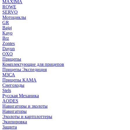
MAXIMA
ROWE
SERVO
Мотоциклы
GR
Bajaj
Kayo
Brz
Zontes
Dayun
OXO
Прицепы
Комплектующие для прицепов
Прицепы Экспедиция
МЗСА
Прицепы КАМА
Снегоходы
Stels
Русская Механика
AODES
Навигаторы и эхолоты
Навигаторы
Эхолоты и картплоттеры
Экипировка
Защита