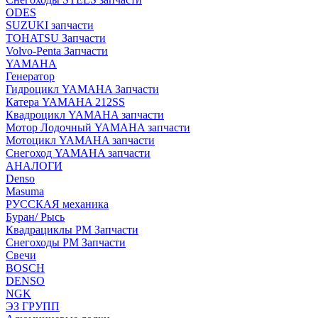
ODES
SUZUKI запчасти
TOHATSU Запчасти
Volvo-Penta Запчасти
YAMAHA
Генератор
Гидроцикл YAMAHA Запчасти
Катера YAMAHA 212SS
Квадроцикл YAMAHA запчасти
Мотор Лодочный YAMAHA запчасти
Мотоцикл YAMAHA запчасти
Снегоход YAMAHA запчасти
АНАЛОГИ
Denso
Masuma
РУССКАЯ механика
Буран/ Рысь
Квадрациклы РМ Запчасти
Снегоходы РМ Запчасти
Свечи
BOSCH
DENSO
NGK
ЭЗ ГРУПП