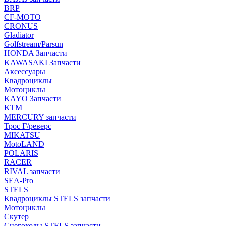
BRP
CF-MOTO
CRONUS
Gladiator
Golfstream/Parsun
HONDA Запчасти
KAWASAKI Запчасти
Аксессуары
Квадроциклы
Мотоциклы
KAYO Запчасти
KTM
MERCURY запчасти
Трос Г/реверс
MIKATSU
MotoLAND
POLARIS
RACER
RIVAL запчасти
SEA-Pro
STELS
Квадроциклы STELS запчасти
Мотоциклы
Скутер
Снегоходы STELS запчасти