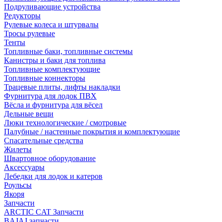
Подруливающие устройства
Редукторы
Рулевые колеса и штурвалы
Тросы рулевые
Тенты
Топливные баки, топливные системы
Канистры и баки для топлива
Топливные комплектующие
Топливные коннекторы
Трацевые плиты, лифты накладки
Фурнитура для лодок ПВХ
Вёсла и фурнитура для вёсел
Дельные вещи
Люки технологические / смотровые
Палубные / настенные покрытия и комплектующие
Спасательные средства
Жилеты
Швартовное оборудование
Аксессуары
Лебедки для лодок и катеров
Роульсы
Якоря
Запчасти
ARCTIC CAT Запчасти
BAJAJ запчасти