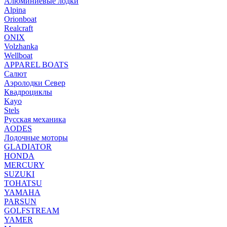
Алюминиевые лодки
Alpina
Orionboat
Realcraft
ONIX
Volzhanka
Wellboat
АPPAREL BOATS
Салют
Аэролодки Север
Квадроциклы
Kayo
Stels
Русская механика
AODES
Лодочные моторы
GLADIATOR
HONDA
MERCURY
SUZUKI
TOHATSU
YAMAHA
PARSUN
GOLFSTREAM
YAMER