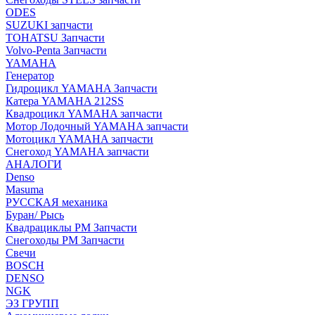
ODES
SUZUKI запчасти
TOHATSU Запчасти
Volvo-Penta Запчасти
YAMAHA
Генератор
Гидроцикл YAMAHA Запчасти
Катера YAMAHA 212SS
Квадроцикл YAMAHA запчасти
Мотор Лодочный YAMAHA запчасти
Мотоцикл YAMAHA запчасти
Снегоход YAMAHA запчасти
АНАЛОГИ
Denso
Masuma
РУССКАЯ механика
Буран/ Рысь
Квадрациклы РМ Запчасти
Снегоходы РМ Запчасти
Свечи
BOSCH
DENSO
NGK
ЭЗ ГРУПП