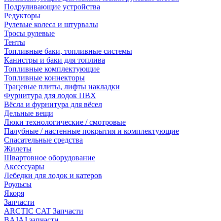
Подруливающие устройства
Редукторы
Рулевые колеса и штурвалы
Тросы рулевые
Тенты
Топливные баки, топливные системы
Канистры и баки для топлива
Топливные комплектующие
Топливные коннекторы
Трацевые плиты, лифты накладки
Фурнитура для лодок ПВХ
Вёсла и фурнитура для вёсел
Дельные вещи
Люки технологические / смотровые
Палубные / настенные покрытия и комплектующие
Спасательные средства
Жилеты
Швартовное оборудование
Аксессуары
Лебедки для лодок и катеров
Роульсы
Якоря
Запчасти
ARCTIC CAT Запчасти
BAJAJ запчасти