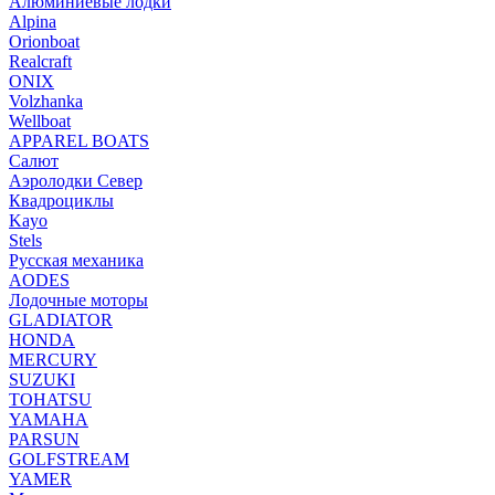
Алюминиевые лодки
Alpina
Orionboat
Realcraft
ONIX
Volzhanka
Wellboat
АPPAREL BOATS
Салют
Аэролодки Север
Квадроциклы
Kayo
Stels
Русская механика
AODES
Лодочные моторы
GLADIATOR
HONDA
MERCURY
SUZUKI
TOHATSU
YAMAHA
PARSUN
GOLFSTREAM
YAMER