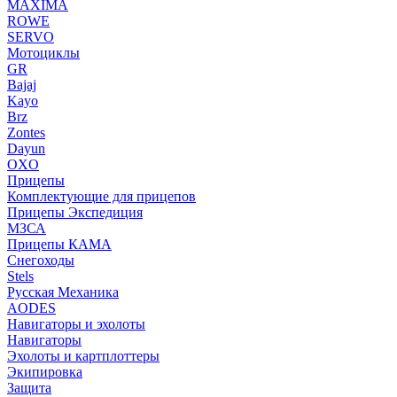
MAXIMA
ROWE
SERVO
Мотоциклы
GR
Bajaj
Kayo
Brz
Zontes
Dayun
OXO
Прицепы
Комплектующие для прицепов
Прицепы Экспедиция
МЗСА
Прицепы КАМА
Снегоходы
Stels
Русская Механика
AODES
Навигаторы и эхолоты
Навигаторы
Эхолоты и картплоттеры
Экипировка
Защита