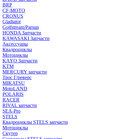
BRP
CF-MOTO
CRONUS
Gladiator
Golfstream/Parsun
HONDA Запчасти
KAWASAKI Запчасти
Аксессуары
Квадроциклы
Мотоциклы
KAYO Запчасти
KTM
MERCURY запчасти
Трос Г/реверс
MIKATSU
MotoLAND
POLARIS
RACER
RIVAL запчасти
SEA-Pro
STELS
Квадроциклы STELS запчасти
Мотоциклы
Скутер
Снегоходы STELS запчасти