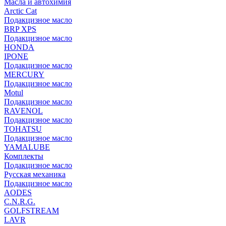
Масла и автохимия
Arctic Cat
Подакцизное масло
BRP XPS
Подакцизное масло
HONDA
IPONE
Подакцизное масло
MERCURY
Подакцизное масло
Motul
Подакцизное масло
RAVENOL
Подакцизное масло
TOHATSU
Подакцизное масло
YAMALUBE
Комплекты
Подакцизное масло
Русская механика
Подакцизное масло
AODES
C.N.R.G.
GOLFSTREAM
LAVR