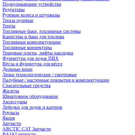
Подруливающие устройства
Редукторы
Рулевые колеса и штурвалы
Тросы рулевые
Тенты
Топливные баки, топливные системы
Канистры и баки для топлива
Топливные комплектующие
Топливные коннекторы
Трацевые плиты, лифты накладки
Фурнитура для лодок ПВХ
Вёсла и фурнитура для вёсел
Дельные вещи
Люки технологические / смотровые
Палубные / настенные покрытия и комплектующие
Спасательные средства
Жилеты
Швартовное оборудование
Аксессуары
Лебедки для лодок и катеров
Роульсы
Якоря
Запчасти
ARCTIC CAT Запчасти
BAJAJ запчасти