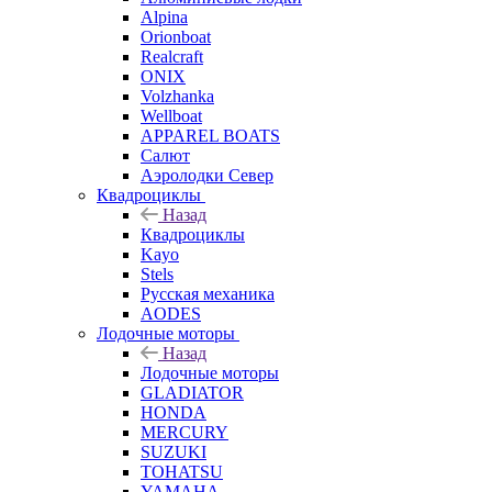
Alpina
Orionboat
Realcraft
ONIX
Volzhanka
Wellboat
АPPAREL BOATS
Салют
Аэролодки Север
Квадроциклы
Назад
Квадроциклы
Kayo
Stels
Русская механика
AODES
Лодочные моторы
Назад
Лодочные моторы
GLADIATOR
HONDA
MERCURY
SUZUKI
TOHATSU
YAMAHA