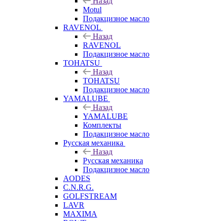
Назад
Motul
Подакцизное масло
RAVENOL
Назад
RAVENOL
Подакцизное масло
TOHATSU
Назад
TOHATSU
Подакцизное масло
YAMALUBE
Назад
YAMALUBE
Комплекты
Подакцизное масло
Русская механика
Назад
Русская механика
Подакцизное масло
AODES
C.N.R.G.
GOLFSTREAM
LAVR
MAXIMA