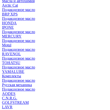
Масла и автохимия
Arctic Cat
Подакцизное масло
BRP XPS
Подакцизное масло
HONDA
IPONE
Подакцизное масло
MERCURY
Подакцизное масло
Motul
Подакцизное масло
RAVENOL
Подакцизное масло
TOHATSU
Подакцизное масло
YAMALUBE
Комплекты
Подакцизное масло
Русская механика
Подакцизное масло
AODES
C.N.R.G.
GOLFSTREAM
LAVR