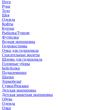
Ноги
Руки
Тело
Шея
Одежда
Кофты
Куртки
Рыбалка/Туризм
Футболки
Водная экипировка
Гидрокостюмы
Очки для гидроцикла
Спасательные жилеты
Шлемы для гидроцикла
Головные уборы
Бейсболки
Подшлемники
Шапки
Термобельё
Сумки/Рюкзаки
Детская экипировка
Детская защитная экипировка
Обувь
Одежда
Очки