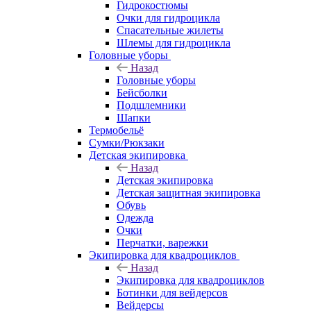
Гидрокостюмы
Очки для гидроцикла
Спасательные жилеты
Шлемы для гидроцикла
Головные уборы
Назад
Головные уборы
Бейсболки
Подшлемники
Шапки
Термобельё
Сумки/Рюкзаки
Детская экипировка
Назад
Детская экипировка
Детская защитная экипировка
Обувь
Одежда
Очки
Перчатки, варежки
Экипировка для квадроциклов
Назад
Экипировка для квадроциклов
Ботинки для вейдерсов
Вейдерсы