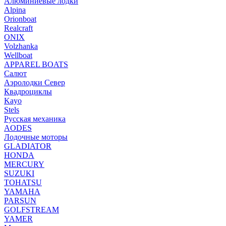
Алюминиевые лодки
Alpina
Orionboat
Realcraft
ONIX
Volzhanka
Wellboat
АPPAREL BOATS
Салют
Аэролодки Север
Квадроциклы
Kayo
Stels
Русская механика
AODES
Лодочные моторы
GLADIATOR
HONDA
MERCURY
SUZUKI
TOHATSU
YAMAHA
PARSUN
GOLFSTREAM
YAMER