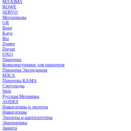
MAXIMA
ROWE
SERVO
Мотоциклы
GR
Bajaj
Kayo
Brz
Zontes
Dayun
OXO
Прицепы
Комплектующие для прицепов
Прицепы Экспедиция
МЗСА
Прицепы КАМА
Снегоходы
Stels
Русская Механика
AODES
Навигаторы и эхолоты
Навигаторы
Эхолоты и картплоттеры
Экипировка
Защита