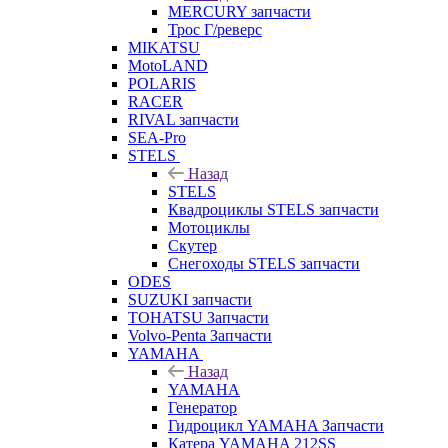
MERCURY запчасти
Трос Г/реверс
MIKATSU
MotoLAND
POLARIS
RACER
RIVAL запчасти
SEA-Pro
STELS
Назад
STELS
Квадроциклы STELS запчасти
Мотоциклы
Скутер
Снегоходы STELS запчасти
ODES
SUZUKI запчасти
TOHATSU Запчасти
Volvo-Penta Запчасти
YAMAHA
Назад
YAMAHA
Генератор
Гидроцикл YAMAHA Запчасти
Катера YAMAHA 212SS