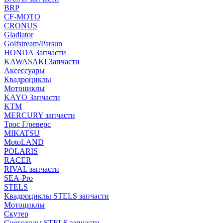
BRP
CF-MOTO
CRONUS
Gladiator
Golfstream/Parsun
HONDA Запчасти
KAWASAKI Запчасти
Аксессуары
Квадроциклы
Мотоциклы
KAYO Запчасти
KTM
MERCURY запчасти
Трос Г/реверс
MIKATSU
MotoLAND
POLARIS
RACER
RIVAL запчасти
SEA-Pro
STELS
Квадроциклы STELS запчасти
Мотоциклы
Скутер
Снегоходы STELS запчасти