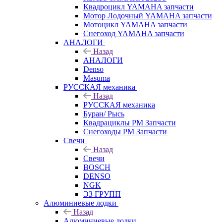
Квадроцикл YAMAHA запчасти
Мотор Лодочный YAMAHA запчасти
Мотоцикл YAMAHA запчасти
Снегоход YAMAHA запчасти
АНАЛОГИ
Назад
АНАЛОГИ
Denso
Masuma
РУССКАЯ механика
Назад
РУССКАЯ механика
Буран/ Рысь
Квадрациклы РМ Запчасти
Снегоходы РМ Запчасти
Свечи
Назад
Свечи
BOSCH
DENSO
NGK
ЭЗ ГРУПП
Алюминиевые лодки
Назад
Алюминиевые лодки