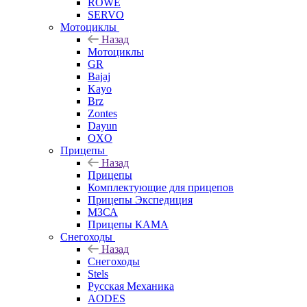
ROWE
SERVO
Мотоциклы
Назад
Мотоциклы
GR
Bajaj
Kayo
Brz
Zontes
Dayun
OXO
Прицепы
Назад
Прицепы
Комплектующие для прицепов
Прицепы Экспедиция
МЗСА
Прицепы КАМА
Снегоходы
Назад
Снегоходы
Stels
Русская Механика
AODES