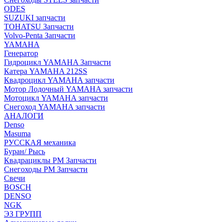
ODES
SUZUKI запчасти
TOHATSU Запчасти
Volvo-Penta Запчасти
YAMAHA
Генератор
Гидроцикл YAMAHA Запчасти
Катера YAMAHA 212SS
Квадроцикл YAMAHA запчасти
Мотор Лодочный YAMAHA запчасти
Мотоцикл YAMAHA запчасти
Снегоход YAMAHA запчасти
АНАЛОГИ
Denso
Masuma
РУССКАЯ механика
Буран/ Рысь
Квадрациклы РМ Запчасти
Снегоходы РМ Запчасти
Свечи
BOSCH
DENSO
NGK
ЭЗ ГРУПП