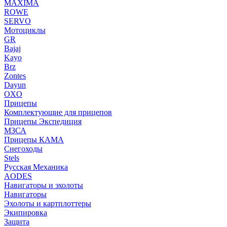
MAXIMA
ROWE
SERVO
Мотоциклы
GR
Bajaj
Kayo
Brz
Zontes
Dayun
OXO
Прицепы
Комплектующие для прицепов
Прицепы Экспедиция
МЗСА
Прицепы КАМА
Снегоходы
Stels
Русская Механика
AODES
Навигаторы и эхолоты
Навигаторы
Эхолоты и картплоттеры
Экипировка
Защита