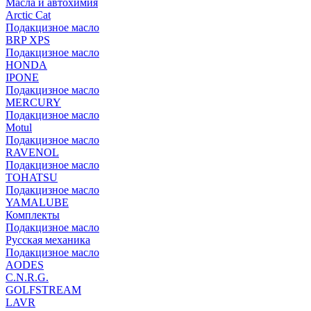
Масла и автохимия
Arctic Cat
Подакцизное масло
BRP XPS
Подакцизное масло
HONDA
IPONE
Подакцизное масло
MERCURY
Подакцизное масло
Motul
Подакцизное масло
RAVENOL
Подакцизное масло
TOHATSU
Подакцизное масло
YAMALUBE
Комплекты
Подакцизное масло
Русская механика
Подакцизное масло
AODES
C.N.R.G.
GOLFSTREAM
LAVR