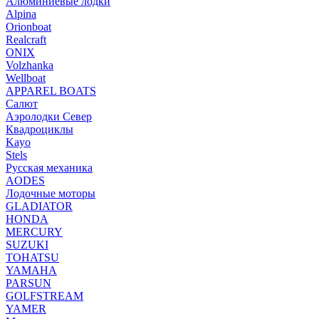
Алюминиевые лодки
Alpina
Orionboat
Realcraft
ONIX
Volzhanka
Wellboat
АPPAREL BOATS
Салют
Аэролодки Север
Квадроциклы
Kayo
Stels
Русская механика
AODES
Лодочные моторы
GLADIATOR
HONDA
MERCURY
SUZUKI
TOHATSU
YAMAHA
PARSUN
GOLFSTREAM
YAMER