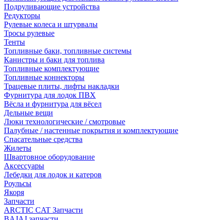
Подруливающие устройства
Редукторы
Рулевые колеса и штурвалы
Тросы рулевые
Тенты
Топливные баки, топливные системы
Канистры и баки для топлива
Топливные комплектующие
Топливные коннекторы
Трацевые плиты, лифты накладки
Фурнитура для лодок ПВХ
Вёсла и фурнитура для вёсел
Дельные вещи
Люки технологические / смотровые
Палубные / настенные покрытия и комплектующие
Спасательные средства
Жилеты
Швартовное оборудование
Аксессуары
Лебедки для лодок и катеров
Роульсы
Якоря
Запчасти
ARCTIC CAT Запчасти
BAJAJ запчасти