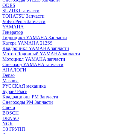
ODES
SUZUKI запчасти
TOHATSU Запчасти
Volvo-Penta Запчасти
YAMAHA
Генератор
Гидроцикл YAMAHA Запчасти
Катера YAMAHA 212SS
Квадроцикл YAMAHA запчасти
Мотор Лодочный YAMAHA запчасти
Мотоцикл YAMAHA запчасти
Снегоход YAMAHA запчасти
АНАЛОГИ
Denso
Masuma
РУССКАЯ механика
Буран/ Рысь
Квадрациклы РМ Запчасти
Снегоходы РМ Запчасти
Свечи
BOSCH
DENSO
NGK
ЭЗ ГРУПП