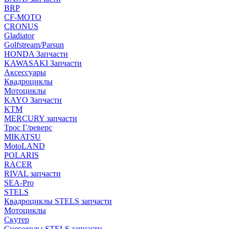
BRP
CF-MOTO
CRONUS
Gladiator
Golfstream/Parsun
HONDA Запчасти
KAWASAKI Запчасти
Аксессуары
Квадроциклы
Мотоциклы
KAYO Запчасти
KTM
MERCURY запчасти
Трос Г/реверс
MIKATSU
MotoLAND
POLARIS
RACER
RIVAL запчасти
SEA-Pro
STELS
Квадроциклы STELS запчасти
Мотоциклы
Скутер
Снегоходы STELS запчасти