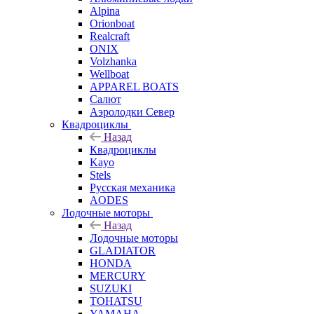
Alpina
Orionboat
Realcraft
ONIX
Volzhanka
Wellboat
АPPAREL BOATS
Салют
Аэролодки Север
Квадроциклы
Назад
Квадроциклы
Kayo
Stels
Русская механика
AODES
Лодочные моторы
Назад
Лодочные моторы
GLADIATOR
HONDA
MERCURY
SUZUKI
TOHATSU
YAMAHA