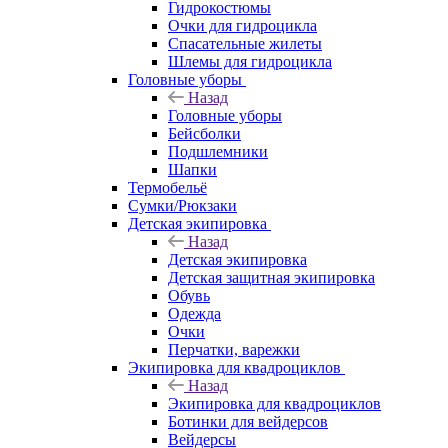
Гидрокостюмы
Очки для гидроцикла
Спасательные жилеты
Шлемы для гидроцикла
Головные уборы
Назад
Головные уборы
Бейсболки
Подшлемники
Шапки
Термобельё
Сумки/Рюкзаки
Детская экипировка
Назад
Детская экипировка
Детская защитная экипировка
Обувь
Одежда
Очки
Перчатки, варежки
Экипировка для квадроциклов
Назад
Экипировка для квадроциклов
Ботинки для вейдерсов
Вейдерсы