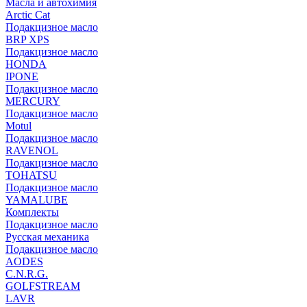
Масла и автохимия
Arctic Cat
Подакцизное масло
BRP XPS
Подакцизное масло
HONDA
IPONE
Подакцизное масло
MERCURY
Подакцизное масло
Motul
Подакцизное масло
RAVENOL
Подакцизное масло
TOHATSU
Подакцизное масло
YAMALUBE
Комплекты
Подакцизное масло
Русская механика
Подакцизное масло
AODES
C.N.R.G.
GOLFSTREAM
LAVR