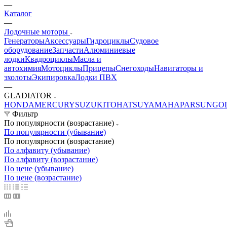
—
Каталог
—
Лодочные моторы
Генераторы
Аксессуары
Гидроциклы
Судовое
оборудование
Запчасти
Алюминиевые
лодки
Квадроциклы
Масла и
автохимия
Мотоциклы
Прицепы
Снегоходы
Навигаторы и
эхолоты
Экипировка
Лодки ПВХ
—
GLADIATOR
HONDA
MERCURY
SUZUKI
TOHATSU
YAMAHA
PARSUN
GO
Фильтр
По популярности (возрастание)
По популярности (убывание)
По популярности (возрастание)
По алфавиту (убывание)
По алфавиту (возрастание)
По цене (убывание)
По цене (возрастание)