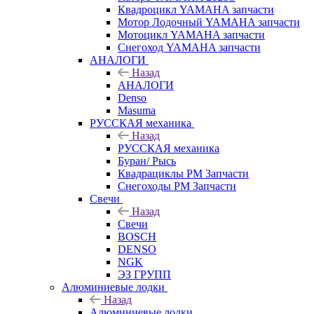
Квадроцикл YAMAHA запчасти
Мотор Лодочный YAMAHA запчасти
Мотоцикл YAMAHA запчасти
Снегоход YAMAHA запчасти
АНАЛОГИ
Назад
АНАЛОГИ
Denso
Masuma
РУССКАЯ механика
Назад
РУССКАЯ механика
Буран/ Рысь
Квадрациклы РМ Запчасти
Снегоходы РМ Запчасти
Свечи
Назад
Свечи
BOSCH
DENSO
NGK
ЭЗ ГРУПП
Алюминиевые лодки
Назад
Алюминиевые лодки