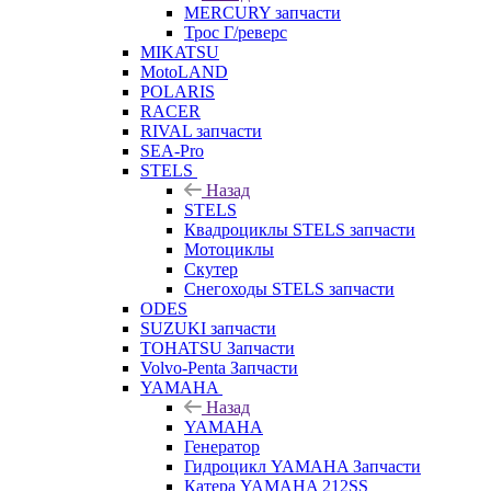
MERCURY запчасти
Трос Г/реверс
MIKATSU
MotoLAND
POLARIS
RACER
RIVAL запчасти
SEA-Pro
STELS
Назад
STELS
Квадроциклы STELS запчасти
Мотоциклы
Скутер
Снегоходы STELS запчасти
ODES
SUZUKI запчасти
TOHATSU Запчасти
Volvo-Penta Запчасти
YAMAHA
Назад
YAMAHA
Генератор
Гидроцикл YAMAHA Запчасти
Катера YAMAHA 212SS