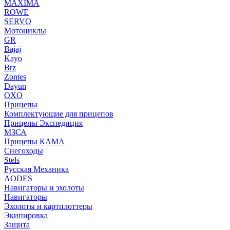
MAXIMA
ROWE
SERVO
Мотоциклы
GR
Bajaj
Kayo
Brz
Zontes
Dayun
OXO
Прицепы
Комплектующие для прицепов
Прицепы Экспедиция
МЗСА
Прицепы КАМА
Снегоходы
Stels
Русская Механика
AODES
Навигаторы и эхолоты
Навигаторы
Эхолоты и картплоттеры
Экипировка
Защита