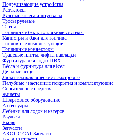
Подруливающие устройства
Редукторы
Рулевые колеса и штурвалы
Тросы рулевые
Тенты
Топливные баки, топливные системы
Канистры и баки для топлива
Топливные комплектующие
Топливные коннекторы
Трацевые плиты, лифты накладки
Фурнитура для лодок ПВХ
Вёсла и фурнитура для вёсел
Дельные вещи
Люки технологические / смотровые
Палубные / настенные покрытия и комплектующие
Спасательные средства
Жилеты
Швартовное оборудование
Аксессуары
Лебедки для лодок и катеров
Роульсы
Якоря
Запчасти
ARCTIC CAT Запчасти
BAJAJ запчасти