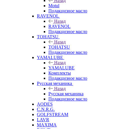
Назад
Motul
Подакцизное масло
RAVENOL
Назад
RAVENOL
Подакцизное масло
TOHATSU
Назад
TOHATSU
Подакцизное масло
YAMALUBE
Назад
YAMALUBE
Комплекты
Подакцизное масло
Русская механика
Назад
Русская механика
Подакцизное масло
AODES
C.N.R.G.
GOLFSTREAM
LAVR
MAXIMA