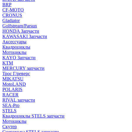
BRP
CF-MOTO
CRONUS
Gladiator
Golfstream/Parsun
HONDA Запчасти
KAWASAKI Запчасти
Аксессуары
Квадроциклы
Мотоциклы
KAYO Запчасти
KTM
MERCURY запчасти
Трос Г/реверс
MIKATSU
MotoLAND
POLARIS
RACER
RIVAL запчасти
SEA-Pro
STELS
Квадроциклы STELS запчасти
Мотоциклы
Скутер
Снегоходы STELS запчасти