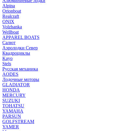
Алюминиевые лодки
Alpina
Orionboat
Realcraft
ONIX
Volzhanka
Wellboat
АPPAREL BOATS
Салют
Аэролодки Север
Квадроциклы
Kayo
Stels
Русская механика
AODES
Лодочные моторы
GLADIATOR
HONDA
MERCURY
SUZUKI
TOHATSU
YAMAHA
PARSUN
GOLFSTREAM
YAMER