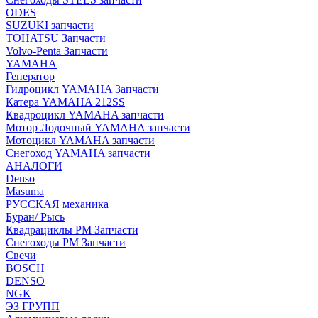
ODES
SUZUKI запчасти
TOHATSU Запчасти
Volvo-Penta Запчасти
YAMAHA
Генератор
Гидроцикл YAMAHA Запчасти
Катера YAMAHA 212SS
Квадроцикл YAMAHA запчасти
Мотор Лодочный YAMAHA запчасти
Мотоцикл YAMAHA запчасти
Снегоход YAMAHA запчасти
АНАЛОГИ
Denso
Masuma
РУССКАЯ механика
Буран/ Рысь
Квадрациклы РМ Запчасти
Снегоходы РМ Запчасти
Свечи
BOSCH
DENSO
NGK
ЭЗ ГРУПП