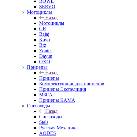
ROWE
SERVO
Мотоциклы
Назад
Мотоциклы
GR
Bajaj
Kayo
Brz
Zontes
Dayun
OXO
Прицепы
Назад
Прицепы
Комплектующие для прицепов
Прицепы Экспедиция
МЗСА
Прицепы КАМА
Снегоходы
Назад
Снегоходы
Stels
Русская Механика
AODES