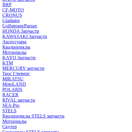
BRP
CF-MOTO
CRONUS
Gladiator
Golfstream/Parsun
HONDA Запчасти
KAWASAKI Запчасти
Аксессуары
Квадроциклы
Мотоциклы
KAYO Запчасти
KTM
MERCURY запчасти
Трос Г/реверс
MIKATSU
MotoLAND
POLARIS
RACER
RIVAL запчасти
SEA-Pro
STELS
Квадроциклы STELS запчасти
Мотоциклы
Скутер
Снегоходы STELS запчасти