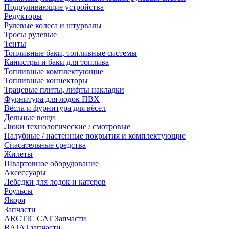
Подруливающие устройства
Редукторы
Рулевые колеса и штурвалы
Тросы рулевые
Тенты
Топливные баки, топливные системы
Канистры и баки для топлива
Топливные комплектующие
Топливные коннекторы
Трацевые плиты, лифты накладки
Фурнитура для лодок ПВХ
Вёсла и фурнитура для вёсел
Дельные вещи
Люки технологические / смотровые
Палубные / настенные покрытия и комплектующие
Спасательные средства
Жилеты
Швартовное оборудование
Аксессуары
Лебедки для лодок и катеров
Роульсы
Якоря
Запчасти
ARCTIC CAT Запчасти
BAJAJ запчасти