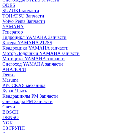
ODES
SUZUKI запчасти
TOHATSU Запчасти
Volvo-Penta Запчасти
YAMAHA
Генератор
Гидроцикл YAMAHA Запчасти
Катера YAMAHA 212SS
Квадроцикл YAMAHA запчасти
Мотор Лодочный YAMAHA запчасти
Мотоцикл YAMAHA запчасти
Снегоход YAMAHA запчасти
АНАЛОГИ
Denso
Masuma
РУССКАЯ механика
Буран/ Рысь
Квадрациклы РМ Запчасти
Снегоходы РМ Запчасти
Свечи
BOSCH
DENSO
NGK
ЭЗ ГРУПП