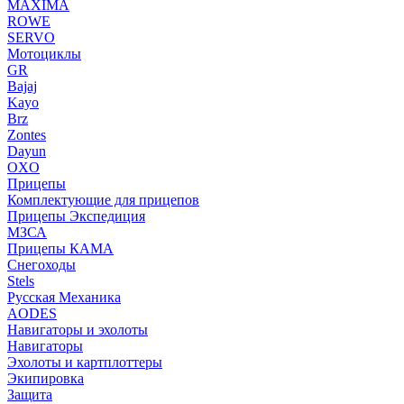
MAXIMA
ROWE
SERVO
Мотоциклы
GR
Bajaj
Kayo
Brz
Zontes
Dayun
OXO
Прицепы
Комплектующие для прицепов
Прицепы Экспедиция
МЗСА
Прицепы КАМА
Снегоходы
Stels
Русская Механика
AODES
Навигаторы и эхолоты
Навигаторы
Эхолоты и картплоттеры
Экипировка
Защита