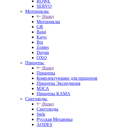
ROWE
SERVO
Мотоциклы
Назад
Мотоциклы
GR
Bajaj
Kayo
Brz
Zontes
Dayun
OXO
Прицепы
Назад
Прицепы
Комплектующие для прицепов
Прицепы Экспедиция
МЗСА
Прицепы КАМА
Снегоходы
Назад
Снегоходы
Stels
Русская Механика
AODES