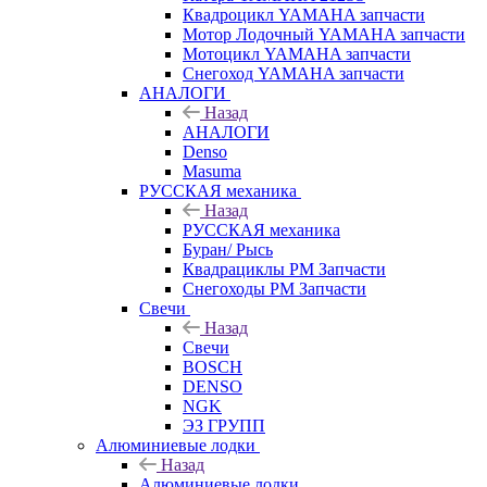
Квадроцикл YAMAHA запчасти
Мотор Лодочный YAMAHA запчасти
Мотоцикл YAMAHA запчасти
Снегоход YAMAHA запчасти
АНАЛОГИ
Назад
АНАЛОГИ
Denso
Masuma
РУССКАЯ механика
Назад
РУССКАЯ механика
Буран/ Рысь
Квадрациклы РМ Запчасти
Снегоходы РМ Запчасти
Свечи
Назад
Свечи
BOSCH
DENSO
NGK
ЭЗ ГРУПП
Алюминиевые лодки
Назад
Алюминиевые лодки