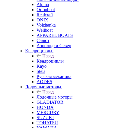
Alpina
Orionboat
Realcraft
ONIX
Volzhanka
Wellboat
АPPAREL BOATS
Салют
Аэролодки Север
Квадроциклы
Назад
Квадроциклы
Kayo
Stels
Русская механика
AODES
Лодочные моторы
Назад
Лодочные моторы
GLADIATOR
HONDA
MERCURY
SUZUKI
TOHATSU
YAMAHA