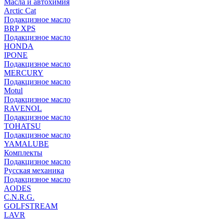
Масла и автохимия
Arctic Cat
Подакцизное масло
BRP XPS
Подакцизное масло
HONDA
IPONE
Подакцизное масло
MERCURY
Подакцизное масло
Motul
Подакцизное масло
RAVENOL
Подакцизное масло
TOHATSU
Подакцизное масло
YAMALUBE
Комплекты
Подакцизное масло
Русская механика
Подакцизное масло
AODES
C.N.R.G.
GOLFSTREAM
LAVR