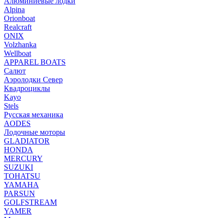
Алюминиевые лодки
Alpina
Orionboat
Realcraft
ONIX
Volzhanka
Wellboat
АPPAREL BOATS
Салют
Аэролодки Север
Квадроциклы
Kayo
Stels
Русская механика
AODES
Лодочные моторы
GLADIATOR
HONDA
MERCURY
SUZUKI
TOHATSU
YAMAHA
PARSUN
GOLFSTREAM
YAMER