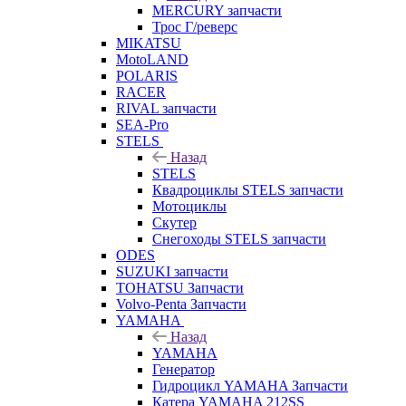
MERCURY запчасти
Трос Г/реверс
MIKATSU
MotoLAND
POLARIS
RACER
RIVAL запчасти
SEA-Pro
STELS
Назад
STELS
Квадроциклы STELS запчасти
Мотоциклы
Скутер
Снегоходы STELS запчасти
ODES
SUZUKI запчасти
TOHATSU Запчасти
Volvo-Penta Запчасти
YAMAHA
Назад
YAMAHA
Генератор
Гидроцикл YAMAHA Запчасти
Катера YAMAHA 212SS