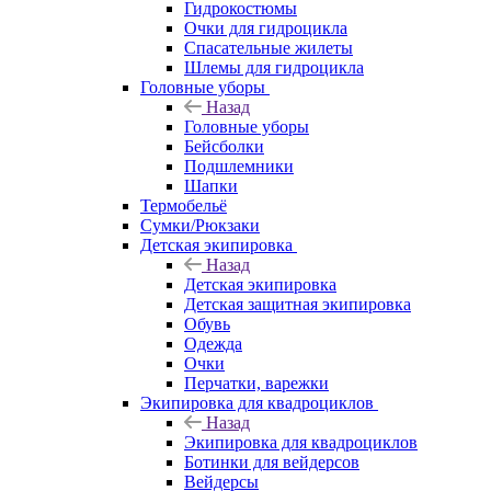
Гидрокостюмы
Очки для гидроцикла
Спасательные жилеты
Шлемы для гидроцикла
Головные уборы
Назад
Головные уборы
Бейсболки
Подшлемники
Шапки
Термобельё
Сумки/Рюкзаки
Детская экипировка
Назад
Детская экипировка
Детская защитная экипировка
Обувь
Одежда
Очки
Перчатки, варежки
Экипировка для квадроциклов
Назад
Экипировка для квадроциклов
Ботинки для вейдерсов
Вейдерсы