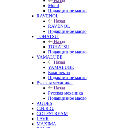
Назад
Motul
Подакцизное масло
RAVENOL
Назад
RAVENOL
Подакцизное масло
TOHATSU
Назад
TOHATSU
Подакцизное масло
YAMALUBE
Назад
YAMALUBE
Комплекты
Подакцизное масло
Русская механика
Назад
Русская механика
Подакцизное масло
AODES
C.N.R.G.
GOLFSTREAM
LAVR
MAXIMA