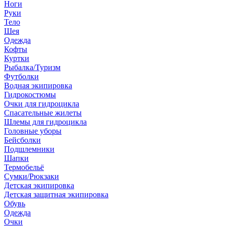
Ноги
Руки
Тело
Шея
Одежда
Кофты
Куртки
Рыбалка/Туризм
Футболки
Водная экипировка
Гидрокостюмы
Очки для гидроцикла
Спасательные жилеты
Шлемы для гидроцикла
Головные уборы
Бейсболки
Подшлемники
Шапки
Термобельё
Сумки/Рюкзаки
Детская экипировка
Детская защитная экипировка
Обувь
Одежда
Очки