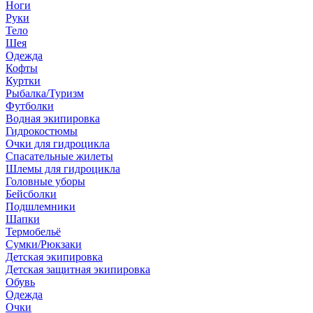
Ноги
Руки
Тело
Шея
Одежда
Кофты
Куртки
Рыбалка/Туризм
Футболки
Водная экипировка
Гидрокостюмы
Очки для гидроцикла
Спасательные жилеты
Шлемы для гидроцикла
Головные уборы
Бейсболки
Подшлемники
Шапки
Термобельё
Сумки/Рюкзаки
Детская экипировка
Детская защитная экипировка
Обувь
Одежда
Очки