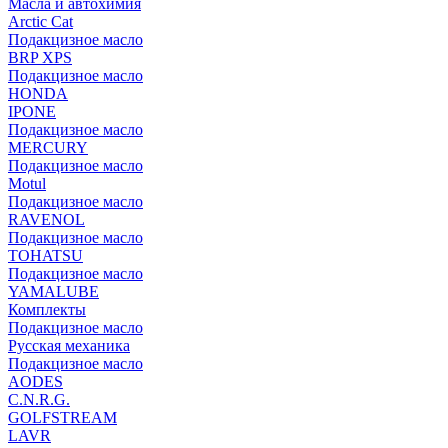
Масла и автохимия
Arctic Cat
Подакцизное масло
BRP XPS
Подакцизное масло
HONDA
IPONE
Подакцизное масло
MERCURY
Подакцизное масло
Motul
Подакцизное масло
RAVENOL
Подакцизное масло
TOHATSU
Подакцизное масло
YAMALUBE
Комплекты
Подакцизное масло
Русская механика
Подакцизное масло
AODES
C.N.R.G.
GOLFSTREAM
LAVR