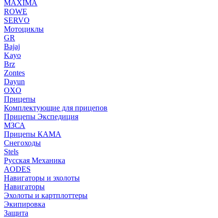
MAXIMA
ROWE
SERVO
Мотоциклы
GR
Bajaj
Kayo
Brz
Zontes
Dayun
OXO
Прицепы
Комплектующие для прицепов
Прицепы Экспедиция
МЗСА
Прицепы КАМА
Снегоходы
Stels
Русская Механика
AODES
Навигаторы и эхолоты
Навигаторы
Эхолоты и картплоттеры
Экипировка
Защита