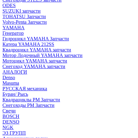
ODES
SUZUKI запчасти
TOHATSU Запчасти
Volvo-Penta Запчасти
YAMAHA
Генератор
Гидроцикл YAMAHA Запчасти
Катера YAMAHA 212SS
Квадроцикл YAMAHA запчасти
Мотор Лодочный YAMAHA запчасти
Мотоцикл YAMAHA запчасти
Снегоход YAMAHA запчасти
АНАЛОГИ
Denso
Masuma
РУССКАЯ механика
Буран/ Рысь
Квадрациклы РМ Запчасти
Снегоходы РМ Запчасти
Свечи
BOSCH
DENSO
NGK
ЭЗ ГРУПП