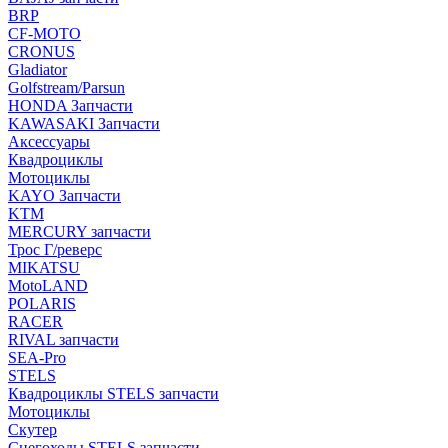
BRP
CF-MOTO
CRONUS
Gladiator
Golfstream/Parsun
HONDA Запчасти
KAWASAKI Запчасти
Аксессуары
Квадроциклы
Мотоциклы
KAYO Запчасти
KTM
MERCURY запчасти
Трос Г/реверс
MIKATSU
MotoLAND
POLARIS
RACER
RIVAL запчасти
SEA-Pro
STELS
Квадроциклы STELS запчасти
Мотоциклы
Скутер
Снегоходы STELS запчасти