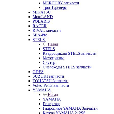
MERCURY запчасти
Трос Г/реверс
MIKATSU
MotoLAND
POLARIS
RACER
RIVAL запчасти
SEA-Pro
STELS
Назад
STELS
Квадроциклы STELS запчасти
Мотоциклы
Скутер
Снегоходы STELS запчасти
ODES
SUZUKI запчасти
TOHATSU Запчасти
Volvo-Penta Запчасти
YAMAHA
Назад
YAMAHA
Генератор
Гидроцикл YAMAHA Запчасти
Катера YAMAHA 212SS