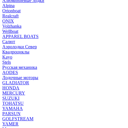
Алюминиевые лодки
Alpina
Orionboat
Realcraft
ONIX
Volzhanka
Wellboat
АPPAREL BOATS
Салют
Аэролодки Север
Квадроциклы
Kayo
Stels
Русская механика
AODES
Лодочные моторы
GLADIATOR
HONDA
MERCURY
SUZUKI
TOHATSU
YAMAHA
PARSUN
GOLFSTREAM
YAMER