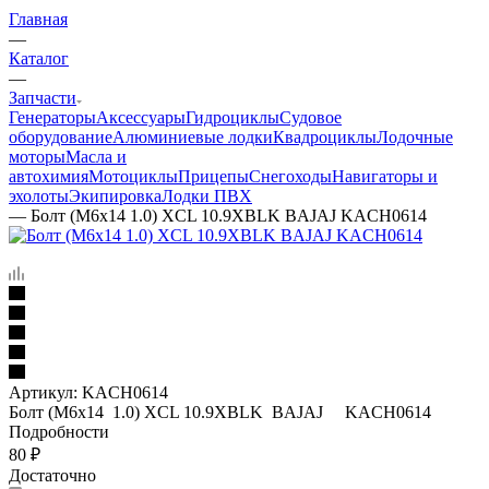
Главная
—
Каталог
—
Запчасти
Генераторы
Аксессуары
Гидроциклы
Судовое
оборудование
Алюминиевые лодки
Квадроциклы
Лодочные
моторы
Масла и
автохимия
Мотоциклы
Прицепы
Снегоходы
Навигаторы и
эхолоты
Экипировка
Лодки ПВХ
—
Болт (M6x14 1.0) XCL 10.9XBLK BAJAJ KACH0614
Артикул:
KACH0614
Болт (M6x14 1.0) XCL 10.9XBLK BAJAJ KACH0614
Подробности
80
₽
Достаточно