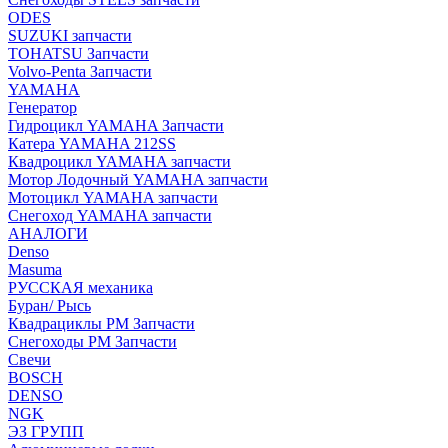
ODES
SUZUKI запчасти
TOHATSU Запчасти
Volvo-Penta Запчасти
YAMAHA
Генератор
Гидроцикл YAMAHA Запчасти
Катера YAMAHA 212SS
Квадроцикл YAMAHA запчасти
Мотор Лодочный YAMAHA запчасти
Мотоцикл YAMAHA запчасти
Снегоход YAMAHA запчасти
АНАЛОГИ
Denso
Masuma
РУССКАЯ механика
Буран/ Рысь
Квадрациклы РМ Запчасти
Снегоходы РМ Запчасти
Свечи
BOSCH
DENSO
NGK
ЭЗ ГРУПП