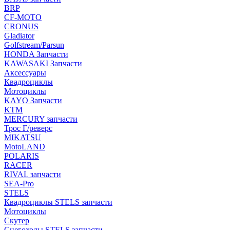
BRP
CF-MOTO
CRONUS
Gladiator
Golfstream/Parsun
HONDA Запчасти
KAWASAKI Запчасти
Аксессуары
Квадроциклы
Мотоциклы
KAYO Запчасти
KTM
MERCURY запчасти
Трос Г/реверс
MIKATSU
MotoLAND
POLARIS
RACER
RIVAL запчасти
SEA-Pro
STELS
Квадроциклы STELS запчасти
Мотоциклы
Скутер
Снегоходы STELS запчасти