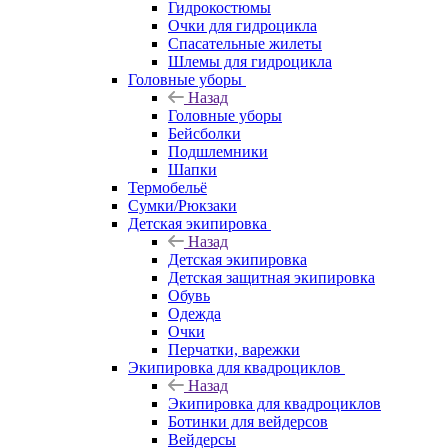
Гидрокостюмы
Очки для гидроцикла
Спасательные жилеты
Шлемы для гидроцикла
Головные уборы
Назад
Головные уборы
Бейсболки
Подшлемники
Шапки
Термобельё
Сумки/Рюкзаки
Детская экипировка
Назад
Детская экипировка
Детская защитная экипировка
Обувь
Одежда
Очки
Перчатки, варежки
Экипировка для квадроциклов
Назад
Экипировка для квадроциклов
Ботинки для вейдерсов
Вейдерсы