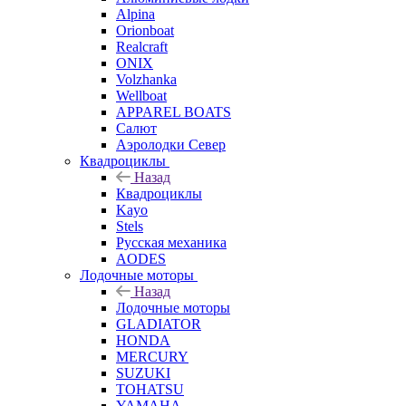
Alpina
Orionboat
Realcraft
ONIX
Volzhanka
Wellboat
АPPAREL BOATS
Салют
Аэролодки Север
Квадроциклы
Назад
Квадроциклы
Kayo
Stels
Русская механика
AODES
Лодочные моторы
Назад
Лодочные моторы
GLADIATOR
HONDA
MERCURY
SUZUKI
TOHATSU
YAMAHA