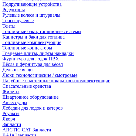
Подруливающие устройства
Редукторы
Рулевые колеса и штурвалы
Тросы рулевые
Тенты
Топливные баки, топливные системы
Канистры и баки для топлива
Топливные комплектующие
Топливные коннекторы
Трацевые плиты, лифты накладки
Фурнитура для лодок ПВХ
Вёсла и фурнитура для вёсел
Дельные вещи
Люки технологические / смотровые
Палубные / настенные покрытия и комплектующие
Спасательные средства
Жилеты
Швартовное оборудование
Аксессуары
Лебедки для лодок и катеров
Роульсы
Якоря
Запчасти
ARCTIC CAT Запчасти
BAJAJ запчасти