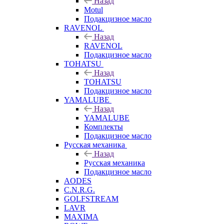
Назад
Motul
Подакцизное масло
RAVENOL
Назад
RAVENOL
Подакцизное масло
TOHATSU
Назад
TOHATSU
Подакцизное масло
YAMALUBE
Назад
YAMALUBE
Комплекты
Подакцизное масло
Русская механика
Назад
Русская механика
Подакцизное масло
AODES
C.N.R.G.
GOLFSTREAM
LAVR
MAXIMA