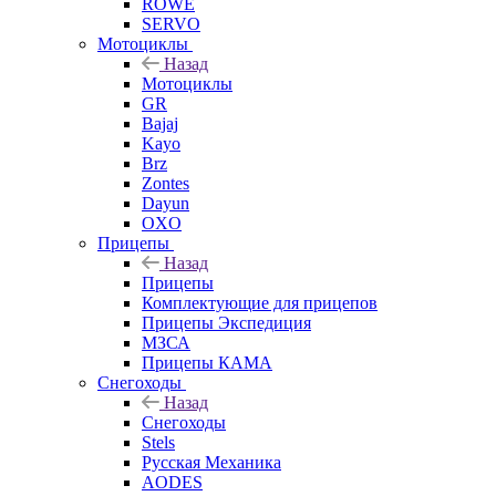
ROWE
SERVO
Мотоциклы
Назад
Мотоциклы
GR
Bajaj
Kayo
Brz
Zontes
Dayun
OXO
Прицепы
Назад
Прицепы
Комплектующие для прицепов
Прицепы Экспедиция
МЗСА
Прицепы КАМА
Снегоходы
Назад
Снегоходы
Stels
Русская Механика
AODES