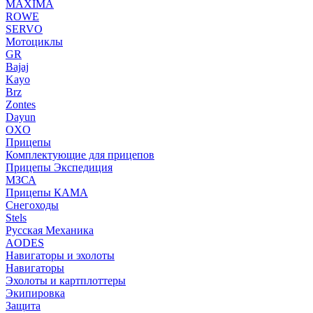
MAXIMA
ROWE
SERVO
Мотоциклы
GR
Bajaj
Kayo
Brz
Zontes
Dayun
OXO
Прицепы
Комплектующие для прицепов
Прицепы Экспедиция
МЗСА
Прицепы КАМА
Снегоходы
Stels
Русская Механика
AODES
Навигаторы и эхолоты
Навигаторы
Эхолоты и картплоттеры
Экипировка
Защита