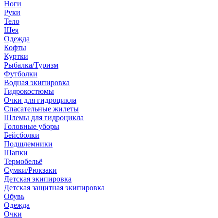
Ноги
Руки
Тело
Шея
Одежда
Кофты
Куртки
Рыбалка/Туризм
Футболки
Водная экипировка
Гидрокостюмы
Очки для гидроцикла
Спасательные жилеты
Шлемы для гидроцикла
Головные уборы
Бейсболки
Подшлемники
Шапки
Термобельё
Сумки/Рюкзаки
Детская экипировка
Детская защитная экипировка
Обувь
Одежда
Очки