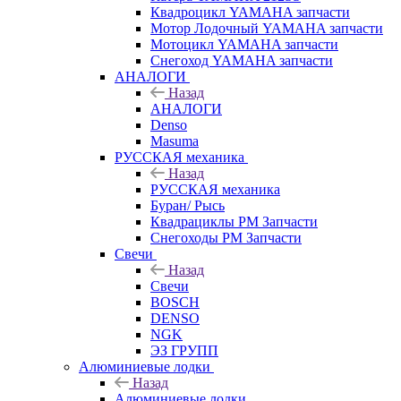
Квадроцикл YAMAHA запчасти
Мотор Лодочный YAMAHA запчасти
Мотоцикл YAMAHA запчасти
Снегоход YAMAHA запчасти
АНАЛОГИ
Назад
АНАЛОГИ
Denso
Masuma
РУССКАЯ механика
Назад
РУССКАЯ механика
Буран/ Рысь
Квадрациклы РМ Запчасти
Снегоходы РМ Запчасти
Свечи
Назад
Свечи
BOSCH
DENSO
NGK
ЭЗ ГРУПП
Алюминиевые лодки
Назад
Алюминиевые лодки