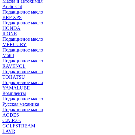
Масла и автохимия
Arctic Cat
Подакцизное масло
BRP XPS
Подакцизное масло
HONDA
IPONE
Подакцизное масло
MERCURY
Подакцизное масло
Motul
Подакцизное масло
RAVENOL
Подакцизное масло
TOHATSU
Подакцизное масло
YAMALUBE
Комплекты
Подакцизное масло
Русская механика
Подакцизное масло
AODES
C.N.R.G.
GOLFSTREAM
LAVR