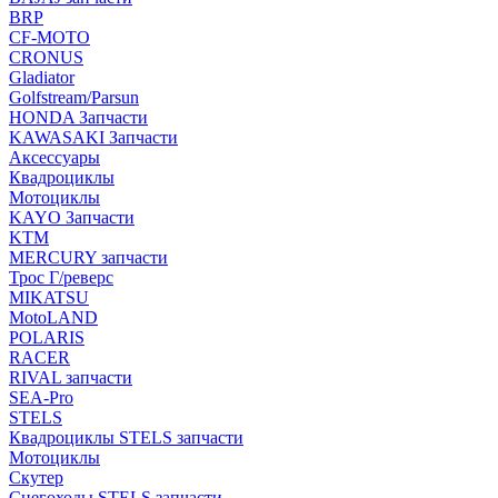
BRP
CF-MOTO
CRONUS
Gladiator
Golfstream/Parsun
HONDA Запчасти
KAWASAKI Запчасти
Аксессуары
Квадроциклы
Мотоциклы
KAYO Запчасти
KTM
MERCURY запчасти
Трос Г/реверс
MIKATSU
MotoLAND
POLARIS
RACER
RIVAL запчасти
SEA-Pro
STELS
Квадроциклы STELS запчасти
Мотоциклы
Скутер
Снегоходы STELS запчасти