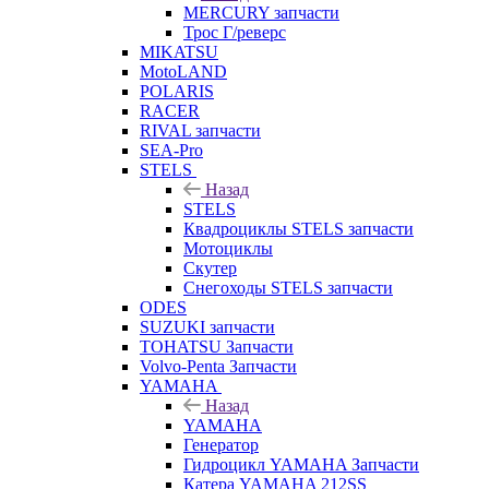
MERCURY запчасти
Трос Г/реверс
MIKATSU
MotoLAND
POLARIS
RACER
RIVAL запчасти
SEA-Pro
STELS
Назад
STELS
Квадроциклы STELS запчасти
Мотоциклы
Скутер
Снегоходы STELS запчасти
ODES
SUZUKI запчасти
TOHATSU Запчасти
Volvo-Penta Запчасти
YAMAHA
Назад
YAMAHA
Генератор
Гидроцикл YAMAHA Запчасти
Катера YAMAHA 212SS