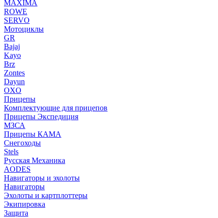
MAXIMA
ROWE
SERVO
Мотоциклы
GR
Bajaj
Kayo
Brz
Zontes
Dayun
OXO
Прицепы
Комплектующие для прицепов
Прицепы Экспедиция
МЗСА
Прицепы КАМА
Снегоходы
Stels
Русская Механика
AODES
Навигаторы и эхолоты
Навигаторы
Эхолоты и картплоттеры
Экипировка
Защита