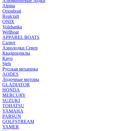
Алюминиевые лодки
Alpina
Orionboat
Realcraft
ONIX
Volzhanka
Wellboat
АPPAREL BOATS
Салют
Аэролодки Север
Квадроциклы
Kayo
Stels
Русская механика
AODES
Лодочные моторы
GLADIATOR
HONDA
MERCURY
SUZUKI
TOHATSU
YAMAHA
PARSUN
GOLFSTREAM
YAMER