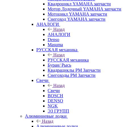
Квадроцикл YAMAHA запчасти
Мотор Лодочный YAMAHA запчасти
Мотоцикл YAMAHA запчасти
Снегоход YAMAHA запчасти
АНАЛОГИ
Назад
АНАЛОГИ
Denso
Masuma
РУССКАЯ механика
Назад
РУССКАЯ механика
Буран/ Рысь
Квадрациклы РМ Запчасти
Снегоходы РМ Запчасти
Свечи
Назад
Свечи
BOSCH
DENSO
NGK
ЭЗ ГРУПП
Алюминиевые лодки
Назад
Алюминиевые лодки