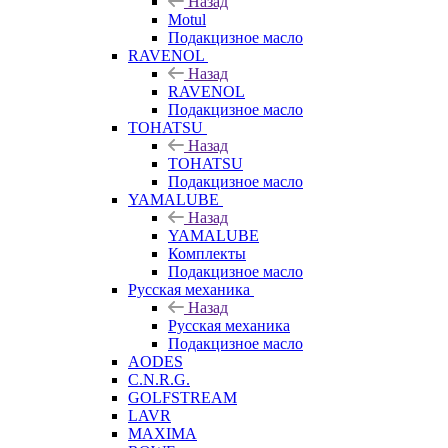
Назад
Motul
Подакцизное масло
RAVENOL
Назад
RAVENOL
Подакцизное масло
TOHATSU
Назад
TOHATSU
Подакцизное масло
YAMALUBE
Назад
YAMALUBE
Комплекты
Подакцизное масло
Русская механика
Назад
Русская механика
Подакцизное масло
AODES
C.N.R.G.
GOLFSTREAM
LAVR
MAXIMA