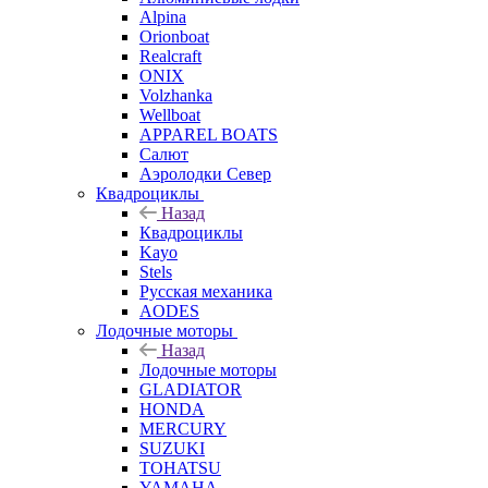
Alpina
Orionboat
Realcraft
ONIX
Volzhanka
Wellboat
АPPAREL BOATS
Салют
Аэролодки Север
Квадроциклы
Назад
Квадроциклы
Kayo
Stels
Русская механика
AODES
Лодочные моторы
Назад
Лодочные моторы
GLADIATOR
HONDA
MERCURY
SUZUKI
TOHATSU
YAMAHA