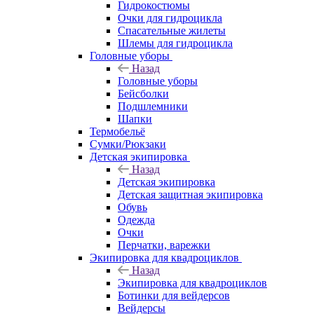
Гидрокостюмы
Очки для гидроцикла
Спасательные жилеты
Шлемы для гидроцикла
Головные уборы
Назад
Головные уборы
Бейсболки
Подшлемники
Шапки
Термобельё
Сумки/Рюкзаки
Детская экипировка
Назад
Детская экипировка
Детская защитная экипировка
Обувь
Одежда
Очки
Перчатки, варежки
Экипировка для квадроциклов
Назад
Экипировка для квадроциклов
Ботинки для вейдерсов
Вейдерсы