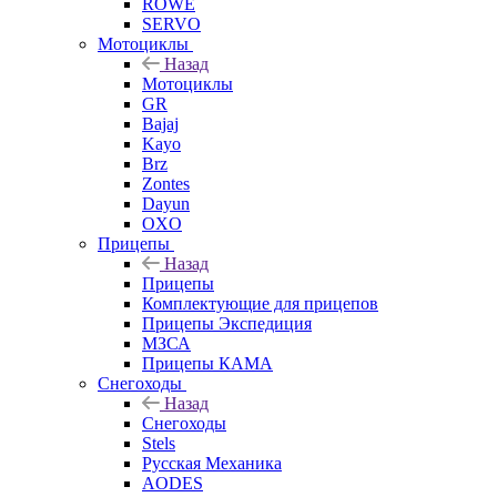
ROWE
SERVO
Мотоциклы
Назад
Мотоциклы
GR
Bajaj
Kayo
Brz
Zontes
Dayun
OXO
Прицепы
Назад
Прицепы
Комплектующие для прицепов
Прицепы Экспедиция
МЗСА
Прицепы КАМА
Снегоходы
Назад
Снегоходы
Stels
Русская Механика
AODES