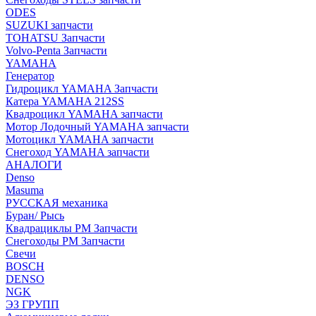
ODES
SUZUKI запчасти
TOHATSU Запчасти
Volvo-Penta Запчасти
YAMAHA
Генератор
Гидроцикл YAMAHA Запчасти
Катера YAMAHA 212SS
Квадроцикл YAMAHA запчасти
Мотор Лодочный YAMAHA запчасти
Мотоцикл YAMAHA запчасти
Снегоход YAMAHA запчасти
АНАЛОГИ
Denso
Masuma
РУССКАЯ механика
Буран/ Рысь
Квадрациклы РМ Запчасти
Снегоходы РМ Запчасти
Свечи
BOSCH
DENSO
NGK
ЭЗ ГРУПП