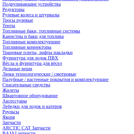
Подруливающие устройства
Редукторы
Рулевые колеса и штурвалы
Тросы рулевые
Тенты
Топливные баки, топливные системы
Канистры и баки для топлива
Топливные комплектующие
Топливные коннекторы
Трацевые плиты, лифты накладки
Фурнитура для лодок ПВХ
Вёсла и фурнитура для вёсел
Дельные вещи
Люки технологические / смотровые
Палубные / настенные покрытия и комплектующие
Спасательные средства
Жилеты
Швартовное оборудование
Аксессуары
Лебедки для лодок и катеров
Роульсы
Якоря
Запчасти
ARCTIC CAT Запчасти
BAJAJ запчасти