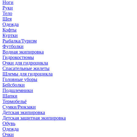
Ноги
Руки
Тело
Шея
Одежда
Кофты
Куртки
Рыбалка/Туризм
Футболки
Водная экипировка
Гидрокостюмы
Очки для гидроцикла
Спасательные жилеты
Шлемы для гидроцикла
Головные уборы
Бейсболки
Подшлемники
Шапки
Термобельё
Сумки/Рюкзаки
Детская экипировка
Детская защитная экипировка
Обувь
Одежда
Очки