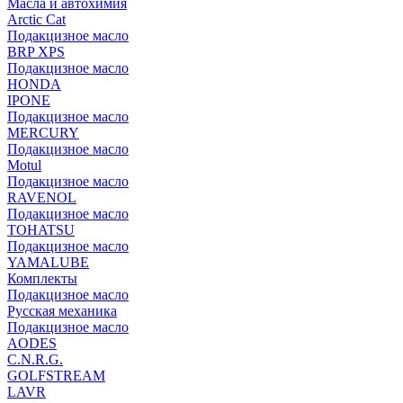
Масла и автохимия
Arctic Cat
Подакцизное масло
BRP XPS
Подакцизное масло
HONDA
IPONE
Подакцизное масло
MERCURY
Подакцизное масло
Motul
Подакцизное масло
RAVENOL
Подакцизное масло
TOHATSU
Подакцизное масло
YAMALUBE
Комплекты
Подакцизное масло
Русская механика
Подакцизное масло
AODES
C.N.R.G.
GOLFSTREAM
LAVR