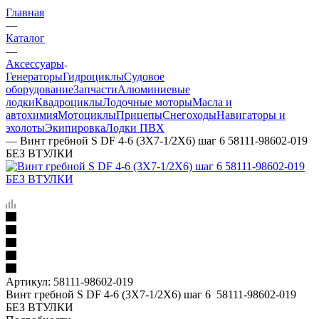
Главная
—
Каталог
—
Аксессуары
Генераторы
Гидроциклы
Судовое
оборудование
Запчасти
Алюминиевые
лодки
Квадроциклы
Лодочные моторы
Масла и
автохимия
Мотоциклы
Прицепы
Снегоходы
Навигаторы и
эхолоты
Экипировка
Лодки ПВХ
—
Винт гребной S DF 4-6 (3X7-1/2X6) шаг 6 58111-98602-019
БЕЗ ВТУЛКИ
Артикул:
58111-98602-019
Винт гребной S DF 4-6 (3X7-1/2X6) шаг 6 58111-98602-019
БЕЗ ВТУЛКИ