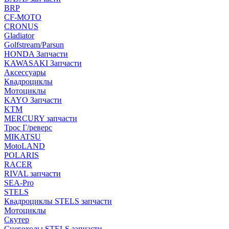
BRP
CF-MOTO
CRONUS
Gladiator
Golfstream/Parsun
HONDA Запчасти
KAWASAKI Запчасти
Аксессуары
Квадроциклы
Мотоциклы
KAYO Запчасти
KTM
MERCURY запчасти
Трос Г/реверс
MIKATSU
MotoLAND
POLARIS
RACER
RIVAL запчасти
SEA-Pro
STELS
Квадроциклы STELS запчасти
Мотоциклы
Скутер
Снегоходы STELS запчасти