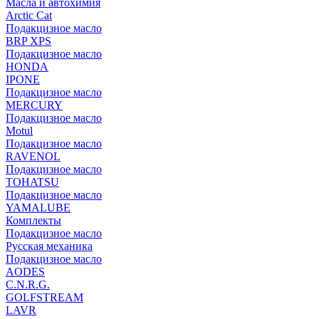
Масла и автохимия
Arctic Cat
Подакцизное масло
BRP XPS
Подакцизное масло
HONDA
IPONE
Подакцизное масло
MERCURY
Подакцизное масло
Motul
Подакцизное масло
RAVENOL
Подакцизное масло
TOHATSU
Подакцизное масло
YAMALUBE
Комплекты
Подакцизное масло
Русская механика
Подакцизное масло
AODES
C.N.R.G.
GOLFSTREAM
LAVR