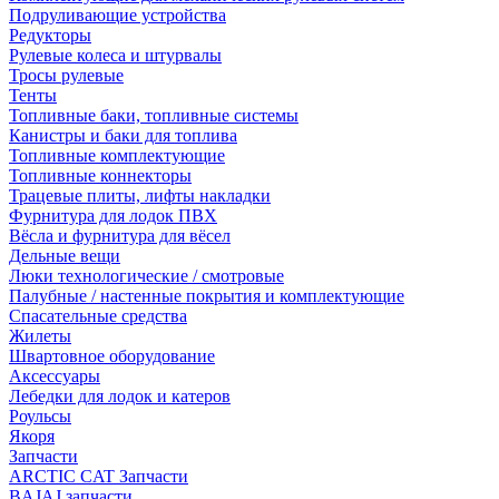
Подруливающие устройства
Редукторы
Рулевые колеса и штурвалы
Тросы рулевые
Тенты
Топливные баки, топливные системы
Канистры и баки для топлива
Топливные комплектующие
Топливные коннекторы
Трацевые плиты, лифты накладки
Фурнитура для лодок ПВХ
Вёсла и фурнитура для вёсел
Дельные вещи
Люки технологические / смотровые
Палубные / настенные покрытия и комплектующие
Спасательные средства
Жилеты
Швартовное оборудование
Аксессуары
Лебедки для лодок и катеров
Роульсы
Якоря
Запчасти
ARCTIC CAT Запчасти
BAJAJ запчасти