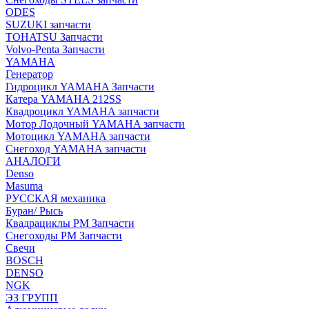
ODES
SUZUKI запчасти
TOHATSU Запчасти
Volvo-Penta Запчасти
YAMAHA
Генератор
Гидроцикл YAMAHA Запчасти
Катера YAMAHA 212SS
Квадроцикл YAMAHA запчасти
Мотор Лодочный YAMAHA запчасти
Мотоцикл YAMAHA запчасти
Снегоход YAMAHA запчасти
АНАЛОГИ
Denso
Masuma
РУССКАЯ механика
Буран/ Рысь
Квадрациклы РМ Запчасти
Снегоходы РМ Запчасти
Свечи
BOSCH
DENSO
NGK
ЭЗ ГРУПП