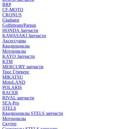
BRP
CF-MOTO
CRONUS
Gladiator
Golfstream/Parsun
HONDA Запчасти
KAWASAKI Запчасти
Аксессуары
Квадроциклы
Мотоциклы
KAYO Запчасти
KTM
MERCURY запчасти
Трос Г/реверс
MIKATSU
MotoLAND
POLARIS
RACER
RIVAL запчасти
SEA-Pro
STELS
Квадроциклы STELS запчасти
Мотоциклы
Скутер
Снегоходы STELS запчасти