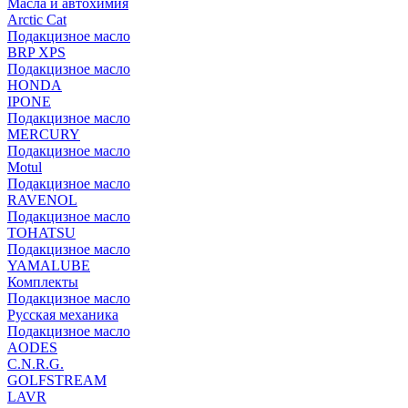
Масла и автохимия
Arctic Cat
Подакцизное масло
BRP XPS
Подакцизное масло
HONDA
IPONE
Подакцизное масло
MERCURY
Подакцизное масло
Motul
Подакцизное масло
RAVENOL
Подакцизное масло
TOHATSU
Подакцизное масло
YAMALUBE
Комплекты
Подакцизное масло
Русская механика
Подакцизное масло
AODES
C.N.R.G.
GOLFSTREAM
LAVR