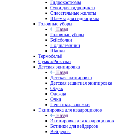
Гидрокостюмы
Очки для гидроцикла
Спасательные жилеты
Шлемы для гидроцикла
Головные уборы
Назад
Головные уборы
Бейсболки
Подшлемники
Шапки
Термобельё
Сумки/Рюкзаки
Детская экипировка
Назад
Детская экипировка
Детская защитная экипировка
Обувь
Одежда
Очки
Перчатки, варежки
Экипировка для квадроциклов
Назад
Экипировка для квадроциклов
Ботинки для вейдерсов
Вейдерсы