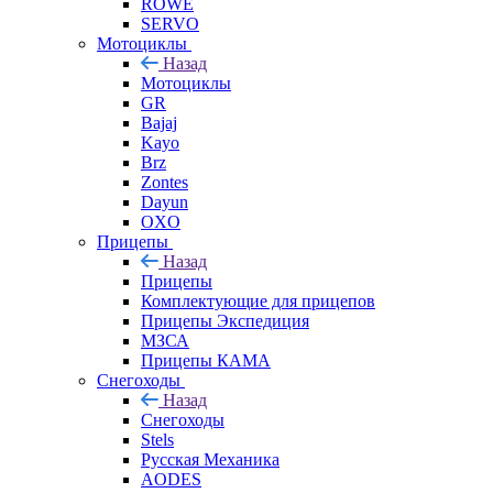
ROWE
SERVO
Мотоциклы
Назад
Мотоциклы
GR
Bajaj
Kayo
Brz
Zontes
Dayun
OXO
Прицепы
Назад
Прицепы
Комплектующие для прицепов
Прицепы Экспедиция
МЗСА
Прицепы КАМА
Снегоходы
Назад
Снегоходы
Stels
Русская Механика
AODES