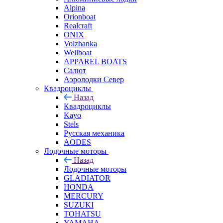
Alpina
Orionboat
Realcraft
ONIX
Volzhanka
Wellboat
АPPAREL BOATS
Салют
Аэролодки Север
Квадроциклы
Назад
Квадроциклы
Kayo
Stels
Русская механика
AODES
Лодочные моторы
Назад
Лодочные моторы
GLADIATOR
HONDA
MERCURY
SUZUKI
TOHATSU
YAMAHA