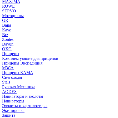
MAXIMA
ROWE
SERVO
Мотоциклы
GR
Bajaj
Kayo
Brz
Zontes
Dayun
OXO
Прицепы
Комплектующие для прицепов
Прицепы Экспедиция
МЗСА
Прицепы КАМА
Снегоходы
Stels
Русская Механика
AODES
Навигаторы и эхолоты
Навигаторы
Эхолоты и картплоттеры
Экипировка
Защита