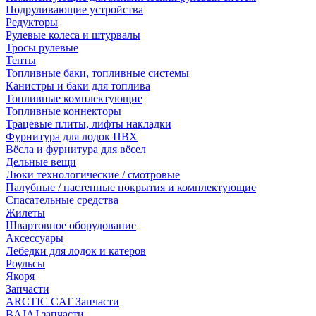
Подруливающие устройства
Редукторы
Рулевые колеса и штурвалы
Тросы рулевые
Тенты
Топливные баки, топливные системы
Канистры и баки для топлива
Топливные комплектующие
Топливные коннекторы
Трацевые плиты, лифты накладки
Фурнитура для лодок ПВХ
Вёсла и фурнитура для вёсел
Дельные вещи
Люки технологические / смотровые
Палубные / настенные покрытия и комплектующие
Спасательные средства
Жилеты
Швартовное оборудование
Аксессуары
Лебедки для лодок и катеров
Роульсы
Якоря
Запчасти
ARCTIC CAT Запчасти
BAJAJ запчасти