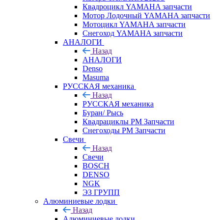
Квадроцикл YAMAHA запчасти
Мотор Лодочный YAMAHA запчасти
Мотоцикл YAMAHA запчасти
Снегоход YAMAHA запчасти
АНАЛОГИ
Назад
АНАЛОГИ
Denso
Masuma
РУССКАЯ механика
Назад
РУССКАЯ механика
Буран/ Рысь
Квадрациклы РМ Запчасти
Снегоходы РМ Запчасти
Свечи
Назад
Свечи
BOSCH
DENSO
NGK
ЭЗ ГРУПП
Алюминиевые лодки
Назад
Алюминиевые лодки