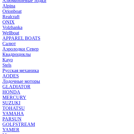
Алюминиевые лодки
Alpina
Orionboat
Realcraft
ONIX
Volzhanka
Wellboat
АPPAREL BOATS
Салют
Аэролодки Север
Квадроциклы
Kayo
Stels
Русская механика
AODES
Лодочные моторы
GLADIATOR
HONDA
MERCURY
SUZUKI
TOHATSU
YAMAHA
PARSUN
GOLFSTREAM
YAMER