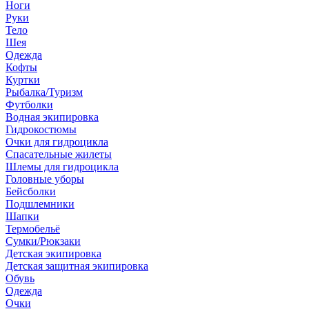
Ноги
Руки
Тело
Шея
Одежда
Кофты
Куртки
Рыбалка/Туризм
Футболки
Водная экипировка
Гидрокостюмы
Очки для гидроцикла
Спасательные жилеты
Шлемы для гидроцикла
Головные уборы
Бейсболки
Подшлемники
Шапки
Термобельё
Сумки/Рюкзаки
Детская экипировка
Детская защитная экипировка
Обувь
Одежда
Очки