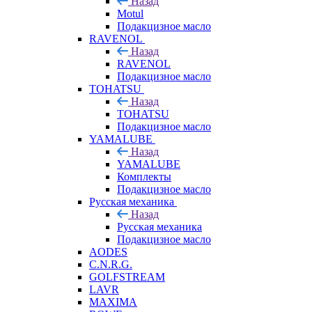
Назад
Motul
Подакцизное масло
RAVENOL
Назад
RAVENOL
Подакцизное масло
TOHATSU
Назад
TOHATSU
Подакцизное масло
YAMALUBE
Назад
YAMALUBE
Комплекты
Подакцизное масло
Русская механика
Назад
Русская механика
Подакцизное масло
AODES
C.N.R.G.
GOLFSTREAM
LAVR
MAXIMA