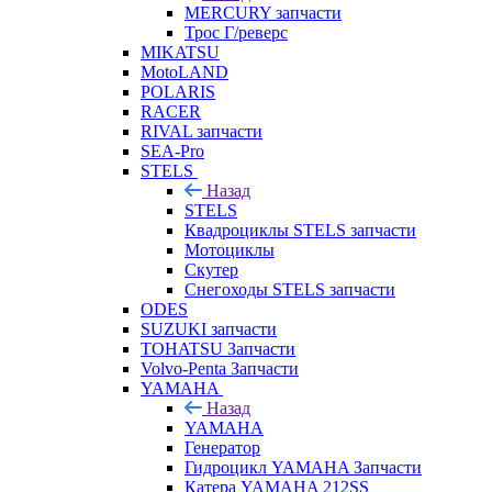
MERCURY запчасти
Трос Г/реверс
MIKATSU
MotoLAND
POLARIS
RACER
RIVAL запчасти
SEA-Pro
STELS
Назад
STELS
Квадроциклы STELS запчасти
Мотоциклы
Скутер
Снегоходы STELS запчасти
ODES
SUZUKI запчасти
TOHATSU Запчасти
Volvo-Penta Запчасти
YAMAHA
Назад
YAMAHA
Генератор
Гидроцикл YAMAHA Запчасти
Катера YAMAHA 212SS